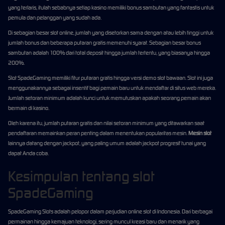
yang terlaris, itulah sebabnya setiap kasino memiliki bonus sambutan yang fantastis untuk
pemula dan pelanggan yang sudah ada.
Di sebagian besar slot online, jumlah yang disetorkan sama dengan atau lebih tinggi untuk
jumlah bonus dan beberapa putaran gratis memenuhi syarat. Sebagian besar bonus
sambutan adalah 100% dari total deposit hingga jumlah tertentu, yang biasanya hingga
200%.
Slot SpadeGaming memiliki fitur putaran gratis hingga versi demo slot bawaan. Slot ini juga
menggunakannya sebagai insentif bagi pemain baru untuk mendaftar di situs web mereka.
Jumlah setoran minimum adalah kunci untuk memutuskan apakah seorang pemain akan
bermain di kasino.
Oleh karena itu, jumlah putaran gratis dan nilai setoran minimum yang ditawarkan saat
pendaftaran memainkan peran penting dalam menentukan popularitas mesin.
Mesin slot
lainnya datang dengan jackpot, yang paling umum adalah jackpot progresif tunai yang
dapat Anda coba.
Kesimpulan tentang slot
SpadeGaming
SpadeGaming Slots adalah pelopor dalam perjudian online slot di Indonesia. Dari berbagai
permainan hingga kemajuan teknologi, sering muncul kreasi baru dan menarik yang