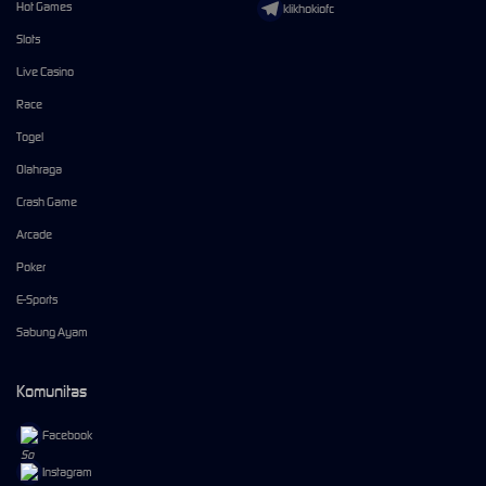
Hot Games
klikhokiofc
Slots
Live Casino
Race
Togel
Olahraga
Crash Game
Arcade
Poker
E-Sports
Sabung Ayam
Komunitas
Facebook
Instagram