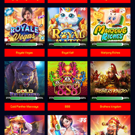
RTP
96%
RTP
96%
RTP
95%
Royale Vegas
Royal Katt
Mahjong Riches
RTP
95%
RTP
98%
RTP
96%
Gold Panther Maxways
888
Brothers kingdom