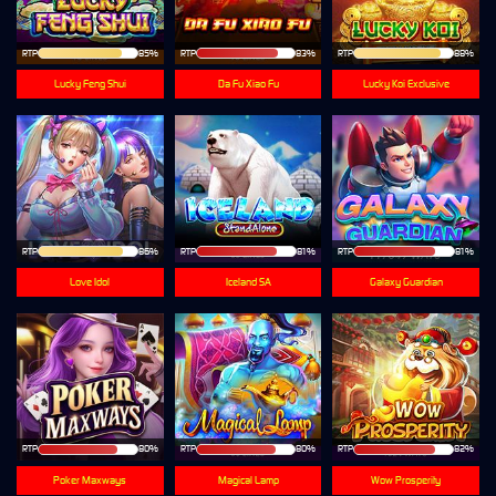
RTP
RTP
83%
RTP
88%
Lucky Feng Shui
Da Fu Xiao Fu
Lucky Koi Exclusive
RTP
RTP
81%
RTP
81%
Love Idol
Iceland SA
Galaxy Guardian
RTP
80%
RTP
RTP
82%
Poker Maxways
Magical Lamp
Wow Prosperity