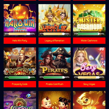
RTP
85%
RTP
88%
RTP
94%
Hallo Win Party
Legacy of Ramakien
Mister Cashmore
RTP
RTP
90%
RTP
84%
Prosperity Gods
Pirates Gold Rush
Sexy Vegas