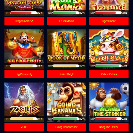
RTP
80%
RTP
90%
RTP
79%
Dragon Gold SA
Fruits Mania
Tiger Dance
RTP
85%
RTP
88%
RTP
92%
Big Prosperity
Book of Myth
Rabbit Riches
RTP
87%
RTP
93%
RTP
ZEUS
Going Bananas Inc
Kong The Striker