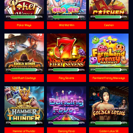
RTP
95%
RTP
96%
RTP
95%
Poker Ways
Wild Wet Win
Caishen
RTP
97%
RTP
95%
RTP
95%
Gold Rush Cowboys
Fiery Sevens
Farmland Frenzy Maxways
RTP
96%
RTP
98%
RTP
98%
Hammer of Thunder
Dancing Fever
Golden Lotus SE