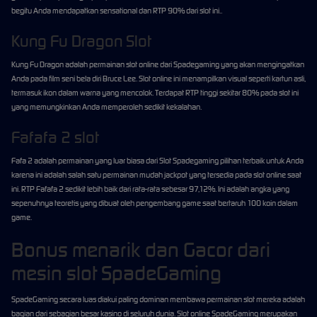
begitu Anda mendapatkan sensational dan RTP 90% dari slot ini..
Kung Fu Dragon Slot
Kung Fu Dragon adalah permainan slot online dari Spadegaming yang akan mengingatkan
Anda pada film seni bela diri Bruce Lee. Slot online ini menampilkan visual seperti kartun asli,
termasuk ikon dalam warna yang mencolok. Terdapat RTP tinggi sekitar 80% pada slot ini
yang memungkinkan Anda memperoleh sedikit kekalahan.
Fafafa 2 slot
Fafa 2 adalah permainan yang luar biasa dari Slot Spadegaming pilihan terbaik untuk Anda
karena ini adalah salah satu permainan mudah jackpot yang tersedia pada slot online saat
ini. RTP Fafafa 2 sedikit lebih baik dari rata-rata sebesar 97,12%. Ini adalah angka yang
sepenuhnya teoretis yang dibuat oleh pengembang game saat bertaruh 100 koin dalam
game.
Bonus menarik dan Gacor dari
mesin slot SpadeGaming
SpadeGaming secara luas diakui paling dominan membawa permainan slot mereka adalah
bagian dari sebagian besar kasino di seluruh dunia. Slot online SpadeGaming merupakan