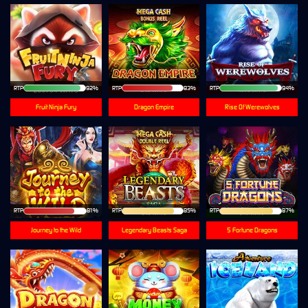
RTP
92%
RTP
83%
RTP
94%
Fruit Ninja Fury
Dragon Empire
Rise Of Werewolves
RTP
81%
RTP
85%
RTP
87%
Journey to the Wild
Legendary Beasts Saga
5 Fortune Dragons