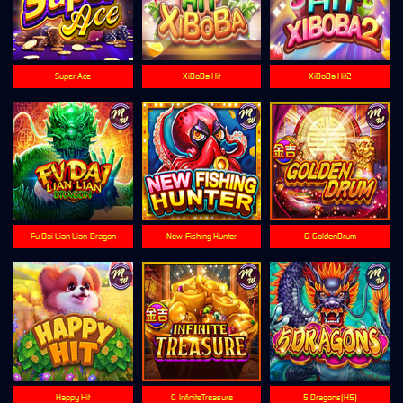
Super Ace
XiBoBa Hit
XiBoBa Hit2
Fu Dai Lian Lian-Dragon
New-Fishing Hunter
G-GoldenDrum
Happy Hit
G-InfiniteTreasure
5 Dragons(H5)