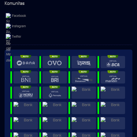
Komunitas
Facebook
Instagram
Twitter