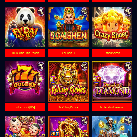
Fu Dai Lian Lian-Panda
5 CaiShen(H5)
Crazy Sheep
Golden 777(H5)
G-RollingRiches
G-DazzlingDiamond