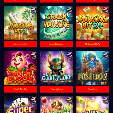
Mahjong Hit 2
Crazy Mahjong
Mahjong Hit 2+
DuoFuDuoCai
Bounty Loki
Poseidon