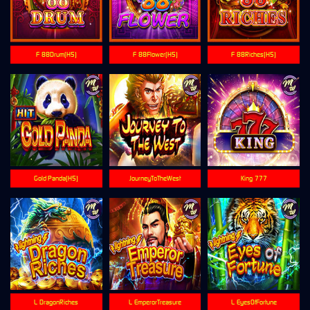
F-88Drum(H5)
F-88Flower(H5)
F-88Riches(H5)
Gold Panda(H5)
JourneyToTheWest
King-777
L-DragonRiches
L-EmperorTreasure
L-EyesOfFortune