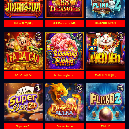
JiXiangRuYi(H5)
F-88Treasures(H5)
PINE OF PLINKO 2
FA DA CAI(H5)
G-BloomingRiches
MANEKI NEKO(H5)
Super Ace2+
Dragon Arena
Plinko2