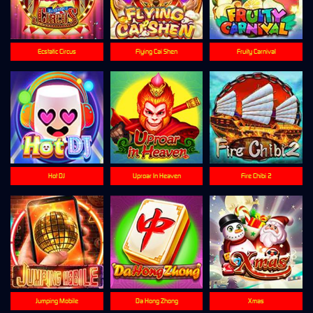
Ecstatic Circus
Flying Cai Shen
Fruity Carnival
Hot DJ
Uproar In Heaven
Fire Chibi 2
Jumping Mobile
Da Hong Zhong
Xmas