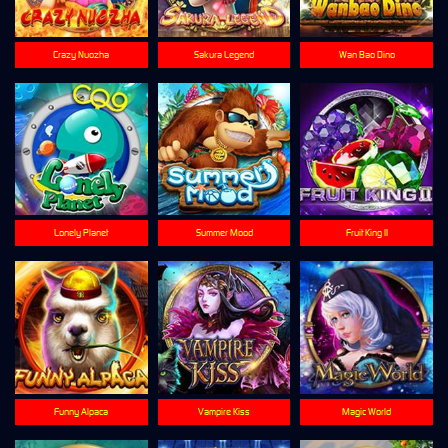
Crazy Nuozha
Sakura Legend
Wan Bao Dino
Lonely Planet
Summer Mood
Fruit King II
Funny Alpaca
Vampire Kiss
Magic World