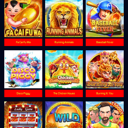
Fa Cai Fu Wa
Running Animals
Baseball Fever
Disco Piggy
The Chicken House
Burning Xi-You