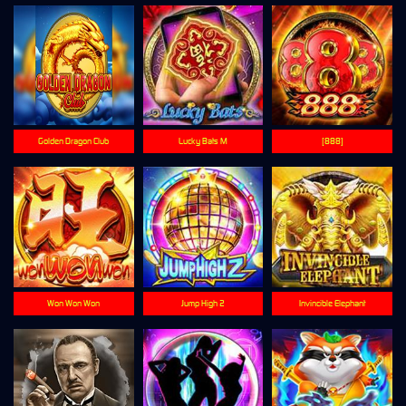
Golden Dragon Club
Lucky Bats M
[888]
Won Won Won
Jump High 2
Invincible Elephant