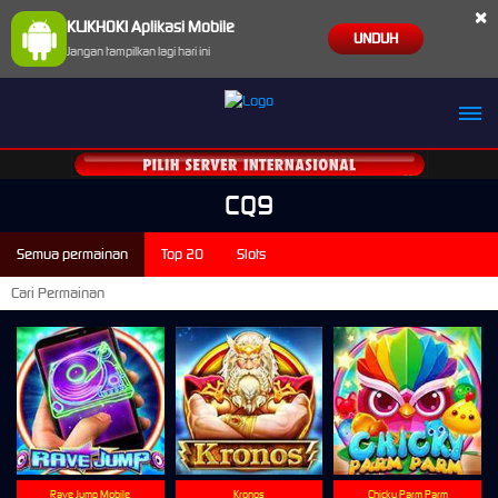
×
KLIKHOKI Aplikasi Mobile
UNDUH
Jangan tampilkan lagi hari ini
CQ9
Semua permainan
Top 20
Slots
Rave Jump Mobile
Kronos
Chicky Parm Parm