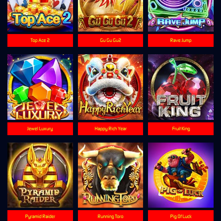
Top Ace 2
Gu Gu Gu2
Rave Jump
Jewel Luxury
Happy Rich Year
Fruit King
Pyramid Raider
Running Toro
Pig Of Luck