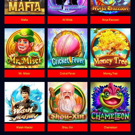
Mafia
All Wilds
Ninja Raccoon
Mr. Miser
Cricket Fever
Money Tree
Watah Master
Shou-Xin
Chameleon