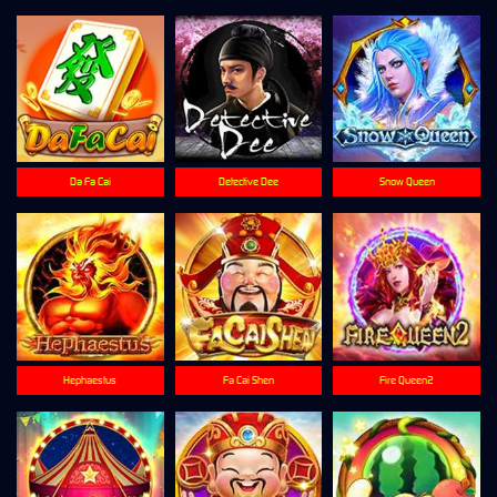
Da Fa Cai
Detective Dee
Snow Queen
Hephaestus
Fa Cai Shen
Fire Queen2