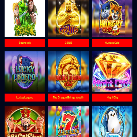
Beanstalk
GENIE
Hungry Cats
Lucky Legend
The Dragon Brings Wealth
Night City