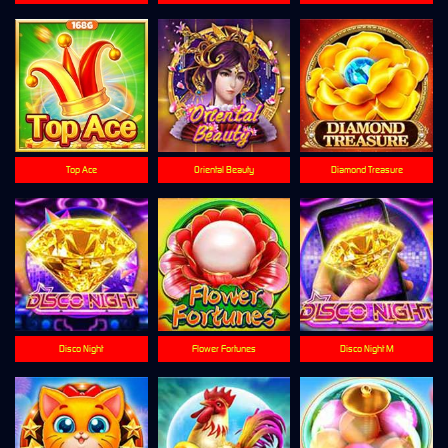
Top Ace
Oriental Beauty
Diamond Treasure
Disco Night
Flower Fortunes
Disco Night M