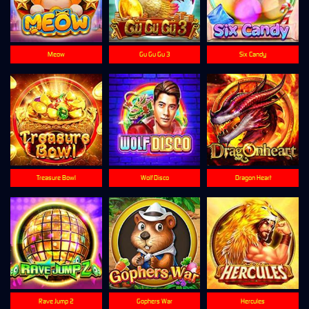
Meow
Gu Gu Gu 3
Six Candy
Treasure Bowl
Wolf Disco
Dragon Heart
Rave Jump 2
Gophers War
Hercules