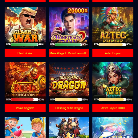
RTP
98%
RTP
95%
RTP
Clash of War
Mafia Ways II : Metro Haven Heist
Aztec Empire
RTP
83%
RTP
85%
RTP
Roma Kingdom
Blessing of the Dragon
Aztec Empire 1000