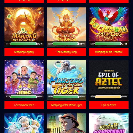
RTP
98%
RTP
95%
RTP
97%
Mahjong Legacy
The Monkey King
Mahjong of the Phoenix
RTP
98%
RTP
96%
RTP
Government Joke
Mahjong of the White Tiger
Epic of Aztec