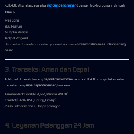
KLIKHOKI dikenal sebagai situs
slot gampang menang
dengan fitur-fitur bonus melimpah,
seperti:
Free Spins
Buy Feature
Multiplier Berlipat
Jackpot Progresif
Dengan kombinasi fitur ini, setiap putaran bisa menjadi
kesempatan emas untuk menang
besar!
3. Transaksi Aman dan Cepat
Tidak perlu khawatir tentang
deposit dan withdraw
karena KLIKHOKI menyediakan sistem
transaksi yang
super cepat dan aman
, termasuk:
Transfer Bank Lokal (BCA, BRI, Mandiri, BNI, dll.)
E-Wallet (DANA, OVO, GoPay, LinkAja)
Pulsa Telkomsel dan XL tanpa potongan
4. Layanan Pelanggan 24 Jam