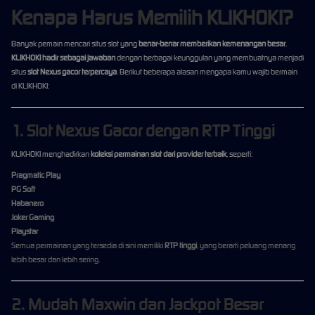
Kenapa Harus Memilih KLIKHOKI?
Banyak pemain mencari situs slot yang
benar-benar memberikan kemenangan besar
.
KLIKHOKI hadir sebagai jawaban
dengan berbagai keunggulan yang membuatnya menjadi
situs
slot Nexus gacor terpercaya
. Berikut beberapa alasan mengapa kamu wajib bermain
di KLIKHOKI:
1. Slot Nexus Gacor dengan RTP Tinggi
KLIKHOKI menghadirkan
koleksi permainan slot dari provider terbaik
, seperti:
Pragmatic Play
PG Soft
Habanero
Joker Gaming
Playstar
Semua permainan yang tersedia di sini memiliki
RTP tinggi
, yang berarti peluang menang
lebih besar dan lebih sering.
2. Mudah Maxwin dan Jackpot Besar