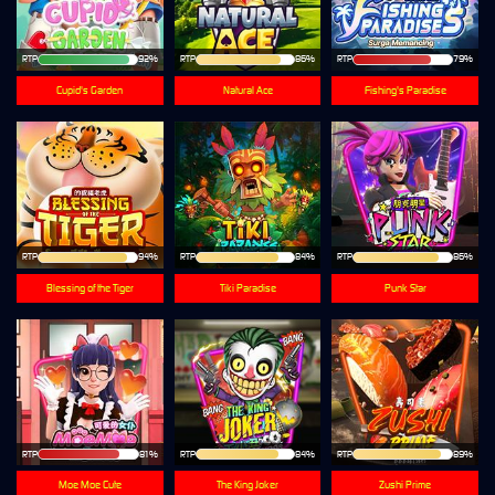
RTP
92%
RTP
86%
RTP
79%
Cupid's Garden
Natural Ace
Fishing's Paradise
RTP
RTP
84%
RTP
86%
Blessing of the Tiger
Tiki Paradise
Punk Star
RTP
81%
RTP
84%
RTP
89%
Moe Moe Cute
The King Joker
Zushi Prime