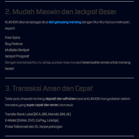
2. Mudah Maxwin dan Jackpot Besar
KLIKHOKI dikenal sebagai situs
slot gampang menang
dengan fitur-fitur bonus melimpah,
seperti:
Free Spins
Buy Feature
Multiplier Berlipat
Jackpot Progresif
Dengan kombinasi fitur ini, setiap putaran bisa menjadi
kesempatan emas untuk menang
besar!
3. Transaksi Aman dan Cepat
Tidak perlu khawatir tentang
deposit dan withdraw
karena KLIKHOKI menyediakan sistem
transaksi yang
super cepat dan aman
, termasuk:
Transfer Bank Lokal (BCA, BRI, Mandiri, BNI, dll.)
E-Wallet (DANA, OVO, GoPay, LinkAja)
Pulsa Telkomsel dan XL tanpa potongan