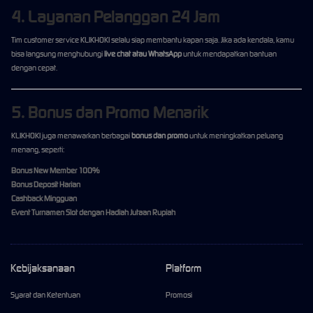
4. Layanan Pelanggan 24 Jam
Tim customer service KLIKHOKI selalu siap membantu kapan saja. Jika ada kendala, kamu
bisa langsung menghubungi
live chat atau WhatsApp
untuk mendapatkan bantuan
dengan cepat.
5. Bonus dan Promo Menarik
KLIKHOKI juga menawarkan berbagai
bonus dan promo
untuk meningkatkan peluang
menang, seperti:
Bonus New Member 100%
Bonus Deposit Harian
Cashback Mingguan
Event Turnamen Slot dengan Hadiah Jutaan Rupiah
Kebijaksanaan
Platform
Syarat dan Ketentuan
Promosi