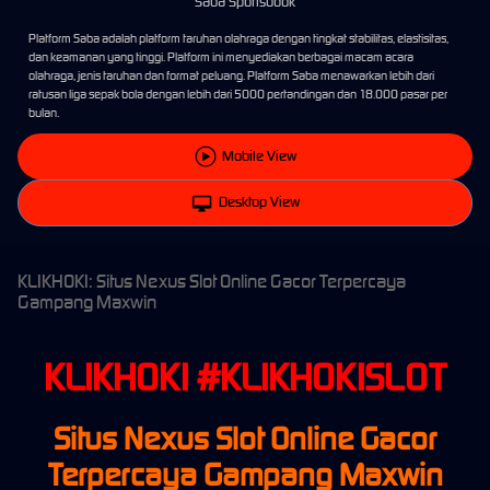
Saba Sportsbook
Platform Saba adalah platform taruhan olahraga dengan tingkat stabilitas, elastisitas,
dan keamanan yang tinggi. Platform ini menyediakan berbagai macam acara
olahraga, jenis taruhan dan format peluang. Platform Saba menawarkan lebih dari
ratusan liga sepak bola dengan lebih dari 5000 pertandingan dan 18.000 pasar per
bulan.
Mobile View
Desktop View
KLIKHOKI: Situs Nexus Slot Online Gacor Terpercaya
Gampang Maxwin
KLIKHOKI #KLIKHOKISLOT
Situs Nexus Slot Online Gacor
Terpercaya Gampang Maxwin