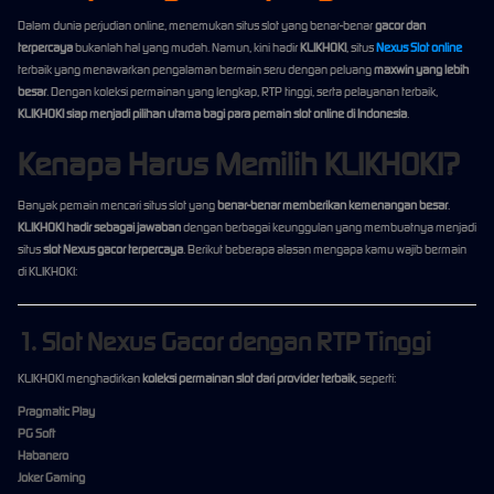
Dalam dunia perjudian online, menemukan situs slot yang benar-benar
gacor dan
terpercaya
bukanlah hal yang mudah. Namun, kini hadir
KLIKHOKI
, situs
Nexus Slot online
terbaik yang menawarkan pengalaman bermain seru dengan peluang
maxwin yang lebih
besar
. Dengan koleksi permainan yang lengkap, RTP tinggi, serta pelayanan terbaik,
KLIKHOKI siap menjadi pilihan utama bagi para pemain slot online di Indonesia
.
Kenapa Harus Memilih KLIKHOKI?
Banyak pemain mencari situs slot yang
benar-benar memberikan kemenangan besar
.
KLIKHOKI hadir sebagai jawaban
dengan berbagai keunggulan yang membuatnya menjadi
situs
slot Nexus gacor terpercaya
. Berikut beberapa alasan mengapa kamu wajib bermain
di KLIKHOKI:
1. Slot Nexus Gacor dengan RTP Tinggi
KLIKHOKI menghadirkan
koleksi permainan slot dari provider terbaik
, seperti:
Pragmatic Play
PG Soft
Habanero
Joker Gaming