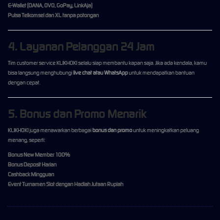
E-Wallet (DANA, OVO, GoPay, LinkAja)
Pulsa Telkomsel dan XL tanpa potongan
4. Layanan Pelanggan 24 Jam
Tim customer service KLIKHOKI selalu siap membantu kapan saja. Jika ada kendala, kamu
bisa langsung menghubungi
live chat atau WhatsApp
untuk mendapatkan bantuan
dengan cepat.
5. Bonus dan Promo Menarik
KLIKHOKI juga menawarkan berbagai
bonus dan promo
untuk meningkatkan peluang
menang, seperti:
Bonus New Member 100%
Bonus Deposit Harian
Cashback Mingguan
Event Turnamen Slot dengan Hadiah Jutaan Rupiah