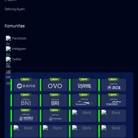
Sabung Ayam
Komunitas
Facebook
Instagram
Twitter