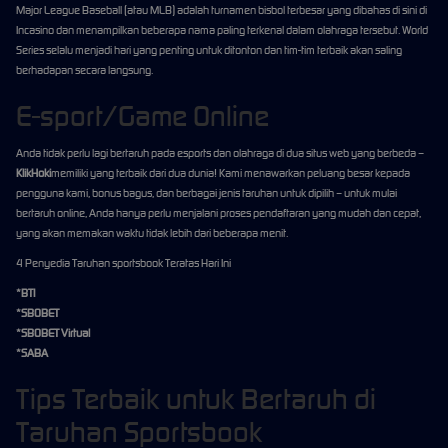
Major League Baseball (atau MLB) adalah turnamen bisbol terbesar yang dibahas di sini di
Incasino dan menampilkan beberapa nama paling terkenal dalam olahraga tersebut. World
Series selalu menjadi hari yang penting untuk ditonton dan tim-tim terbaik akan saling
berhadapan secara langsung.
E-sport/Game Online
Anda tidak perlu lagi bertaruh pada esports dan olahraga di dua situs web yang berbeda –
KlikHoki
memiliki yang terbaik dari dua dunia! Kami menawarkan peluang besar kepada
pengguna kami, bonus bagus, dan berbagai jenis taruhan untuk dipilih – untuk mulai
bertaruh online, Anda hanya perlu menjalani proses pendaftaran yang mudah dan cepat,
yang akan memakan waktu tidak lebih dari beberapa menit.
4 Penyedia Taruhan sportsbook Teratas Hari Ini
*BTI
*SBOBET
*SBOBET Virtual
*SABA
Tips Terbaik untuk Bertaruh di
Taruhan Sportsbook