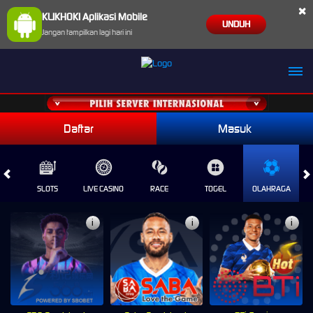
×
KLIKHOKI Aplikasi Mobile
UNDUH
Jangan tampilkan lagi hari ini
Daftar
Masuk
MES
SLOTS
LIVE CASINO
RACE
TOGEL
OLAHRAGA
C
i
i
i