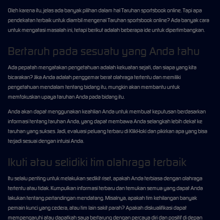
Oleh karena itu, jelas ada banyak pilihan dalam hal Taruhan sportsbook online. Tapi apa
pendekatan terbaik untuk diambil mengenai Taruhan sportsbook online? Ada banyak cara
untuk mengatasi masalah ini, tetapi berikut adalah beberapa ide untuk dipertimbangkan.
Bertaruh pada sesuatu yang Anda tahu
Ada pepatah mengatakan pengetahuan adalah kekuatan sejati, dan siapa yang kita
bicarakan? Jika Anda adalah penggemar berat olahraga tertentu dan memiliki
pengetahuan mendalam tentang bidang itu, mungkin akan membantu untuk
memfokuskan upaya taruhan Anda pada bidang itu.
Anda akan dapat menggunakan keahlian Anda untuk membuat keputusan berdasarkan
informasi tentang taruhan Anda, yang dapat membawa Anda selangkah lebih dekat ke
taruhan yang sukses. Jadi, evaluasi peluang terbaru di KlikHoki dan pikirkan apa yang bisa
terjadi sesuai dengan intuisi Anda.
Ikuti atau selidiki tim olahraga terbaik
Itu selalu penting untuk melakukan sedikit riset, apakah Anda terbiasa dengan olahraga
tertentu atau tidak. Kumpulkan informasi terbaru dan temukan semua yang dapat Anda
lakukan tentang pertandingan mendatang. Misalnya, apakah tim kehilangan banyak
pemain kunci yang cedera, atau tim lain sakit parah? Apakah diskualifikasi dapat
mempengaruhi atau dapatkah saya bertarung dengan percaya diri dan positif di depan