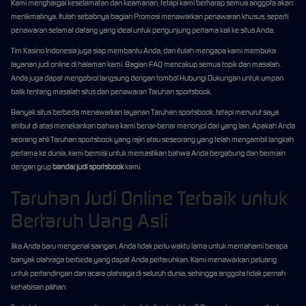
Kami menghargai keselamatan dan keamanan, tetapi kami berharap semua anggota akan
menikmatinya. Itulah sebabnya bagian Promosi menawarkan penawaran khusus, seperti
penawaran selamat datang yang ideal untuk pengunjung pertama kali ke situs Anda.
Tim Kasino Indonesia juga siap membantu Anda, dan itulah mengapa kami membuka
layanan judi online di halaman kami. Bagian FAQ mencakup semua topik dan masalah.
Anda juga dapat mengobrol langsung dengan tombol Hubungi Dukungan untuk umpan
balik tentang masalah situs dan penawaran Taruhan sportsbook.
Banyak situs berbeda menawarkan layanan Taruhan sportsbook, tetapi menurut saya
atribut di atas menekankan bahwa kami benar-benar menonjol dari yang lain. Apakah Anda
seorang ahli Taruhan sportsbook yang rajin atau seseorang yang telah mengambil langkah
pertama ke dunia, kami bermisi untuk memastikan bahwa Anda bergabung dan bermain
dengan grup
bandar judi
sportsbook
kami.
Taruhan Judi Online Terbaik untuk
Bertaruh Uang Asli
Jika Anda baru mengenal saingan, Anda tidak perlu waktu lama untuk memahami berapa
banyak olahraga berbeda yang dapat Anda pertaruhkan. Kami menawarkan peluang
untuk pertandingan dan acara olahraga di seluruh dunia, sehingga anggota tidak pernah
kehabisan pilihan.