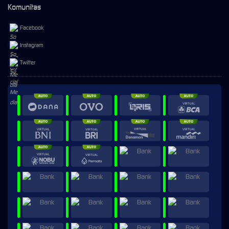
Komunitas
Facebook
Instagram
Twitter