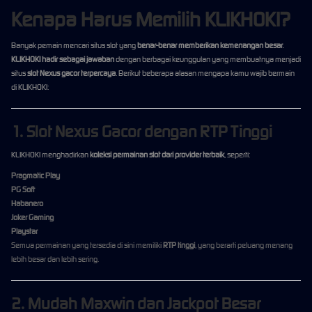
Kenapa Harus Memilih KLIKHOKI?
Banyak pemain mencari situs slot yang
benar-benar memberikan kemenangan besar
.
KLIKHOKI hadir sebagai jawaban
dengan berbagai keunggulan yang membuatnya menjadi
situs
slot Nexus gacor terpercaya
. Berikut beberapa alasan mengapa kamu wajib bermain
di KLIKHOKI:
1. Slot Nexus Gacor dengan RTP Tinggi
KLIKHOKI menghadirkan
koleksi permainan slot dari provider terbaik
, seperti:
Pragmatic Play
PG Soft
Habanero
Joker Gaming
Playstar
Semua permainan yang tersedia di sini memiliki
RTP tinggi
, yang berarti peluang menang
lebih besar dan lebih sering.
2. Mudah Maxwin dan Jackpot Besar