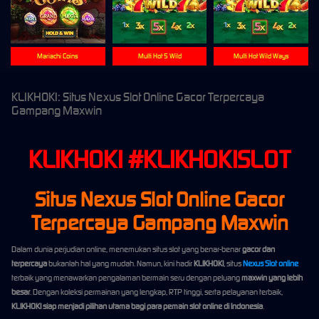
Mariachi Coins
Multi Hot 5 Wild
Multi Hot Wild Ways
KLIKHOKI: Situs Nexus Slot Online Gacor Terpercaya
Gampang Maxwin
KLIKHOKI #KLIKHOKISLOT
Situs Nexus Slot Online Gacor
Terpercaya Gampang Maxwin
Dalam dunia perjudian online, menemukan situs slot yang benar-benar
gacor dan
terpercaya
bukanlah hal yang mudah. Namun, kini hadir
KLIKHOKI
, situs
Nexus Slot online
terbaik yang menawarkan pengalaman bermain seru dengan peluang
maxwin yang lebih
besar
. Dengan koleksi permainan yang lengkap, RTP tinggi, serta pelayanan terbaik,
KLIKHOKI siap menjadi pilihan utama bagi para pemain slot online di Indonesia
.