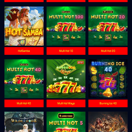
HotSamba
Multi Hot 10
Multi Hot 20
Multi Hot 40
Multi Hot Ways
Burning Ice 40