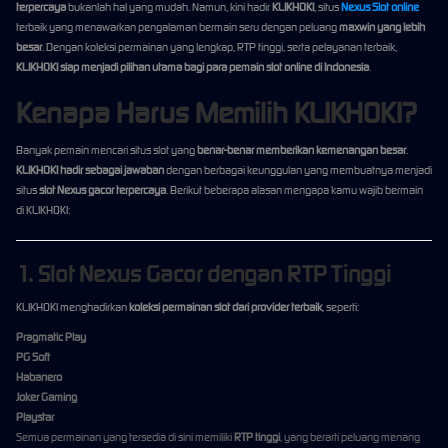
terpercaya
bukanlah hal yang mudah. Namun, kini hadir
KLIKHOKI
, situs
Nexus Slot online
terbaik yang menawarkan pengalaman bermain seru dengan peluang
maxwin yang lebih
besar
. Dengan koleksi permainan yang lengkap, RTP tinggi, serta pelayanan terbaik,
KLIKHOKI siap menjadi pilihan utama bagi para pemain slot online di Indonesia
.
Kenapa Harus Memilih KLIKHOKI?
Banyak pemain mencari situs slot yang
benar-benar memberikan kemenangan besar
.
KLIKHOKI hadir sebagai jawaban
dengan berbagai keunggulan yang membuatnya menjadi
situs
slot Nexus gacor terpercaya
. Berikut beberapa alasan mengapa kamu wajib bermain
di KLIKHOKI:
1. Slot Nexus Gacor dengan RTP Tinggi
KLIKHOKI menghadirkan
koleksi permainan slot dari provider terbaik
, seperti:
Pragmatic Play
PG Soft
Habanero
Joker Gaming
Playstar
Semua permainan yang tersedia di sini memiliki
RTP tinggi
, yang berarti peluang menang