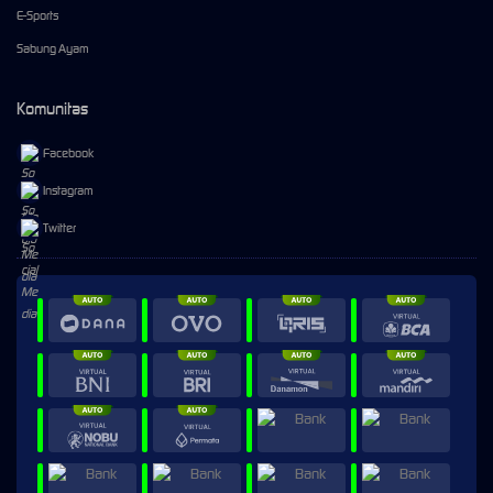
E-Sports
Sabung Ayam
Komunitas
Facebook
Instagram
Twitter