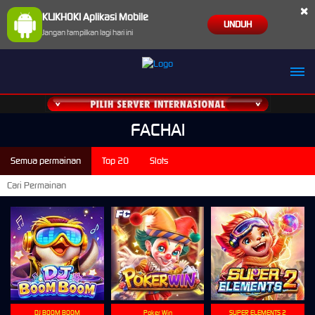
×
KLIKHOKI Aplikasi Mobile
UNDUH
Jangan tampilkan lagi hari ini
FACHAI
Semua permainan
Top 20
Slots
DJ BOOM BOOM
Poker Win
SUPER ELEMENTS 2