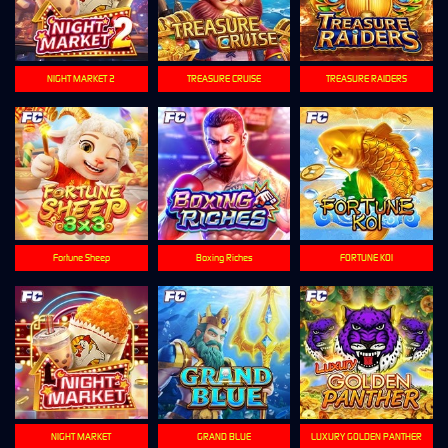
NIGHT MARKET 2
TREASURE CRUISE
TREASURE RAIDERS
Fortune Sheep
Boxing Riches
FORTUNE KOI
NIGHT MARKET
GRAND BLUE
LUXURY GOLDEN PANTHER