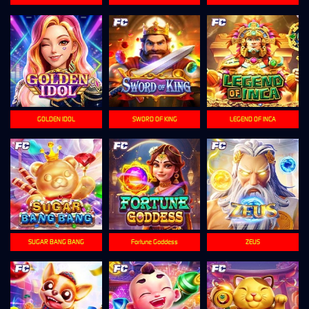
GOLDEN IDOL
SWORD OF KING
LEGEND OF INCA
SUGAR BANG BANG
Fortune Goddess
ZEUS