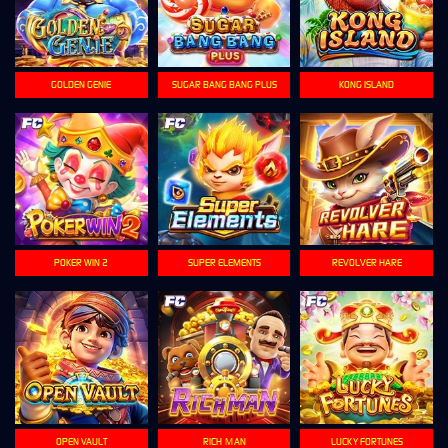
GOLDEN GENIE
SUGAR BANG BANG PLUS
KONG ISLAND
POKER WIN 2
SUPER ELEMENTS
REVOLVER HARE
OPEN VAULT
RICH ＭAN
LUCKY FORTUNES