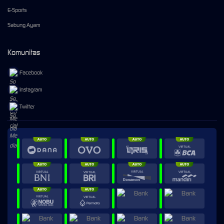
E-Sports
Sabung Ayam
Komunitas
Facebook
Instagram
Twitter