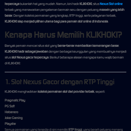
terpercaya
bukanlah hal yang mudah. Namun, kini hadir
KLIKHOKI
, situs
Nexus Slot online
terbaik yang menawarkan pengalaman bermain seru dengan peluang
maxwin yang lebih
besar
. Dengan koleksi permainan yang lengkap, RTP tinggi, serta pelayanan terbaik,
KLIKHOKI siap menjadi pilihan utama bagi para pemain slot online di Indonesia
.
Kenapa Harus Memilih KLIKHOKI?
Banyak pemain mencari situs slot yang
benar-benar memberikan kemenangan besar
.
KLIKHOKI hadir sebagai jawaban
dengan berbagai keunggulan yang membuatnya menjadi
situs
slot Nexus gacor terpercaya
. Berikut beberapa alasan mengapa kamu wajib bermain
di KLIKHOKI:
1. Slot Nexus Gacor dengan RTP Tinggi
KLIKHOKI menghadirkan
koleksi permainan slot dari provider terbaik
, seperti:
Pragmatic Play
PG Soft
Habanero
Joker Gaming
Playstar
Semua permainan yang tersedia di sini memiliki
RTP tinggi
, yang berarti peluang menang