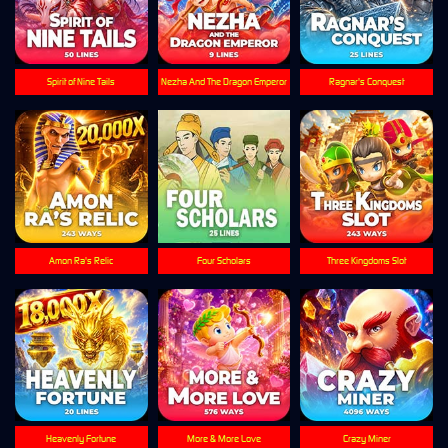
Spirit of Nine Tails
Nezha And The Dragon Emperor
Ragnar's Conquest
Amon Ra's Relic
Four Scholars
Three Kingdoms Slot
Heavenly Fortune
More & More Love
Crazy Miner