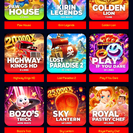
Paw House
Kirin Legends
Golden Lion
Highway Kings HD
Lost Paradise 2
Play If You Dare
Bozo's Trick
Sky Lantern
Royal Pastry Chef