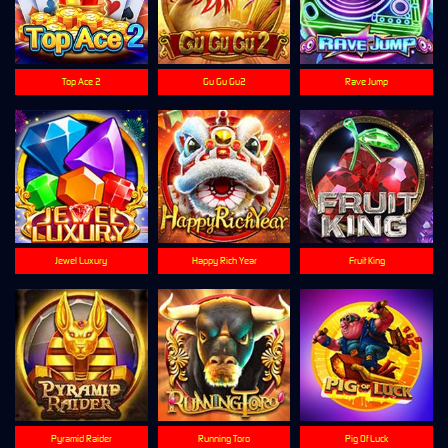
Top Ace 2
Gu Gu Gu2
Rave Jump
Jewel Luxury
Happy Rich Year
Fruit King
Pyramid Raider
Running Toro
Pig Of Luck