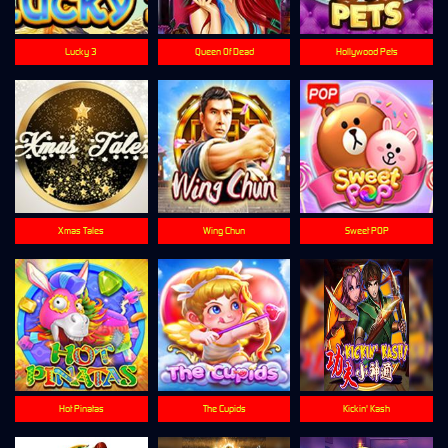
Lucky 3
Queen Of Dead
Hollywood Pets
Xmas Tales
Wing Chun
Sweet POP
Hot Pinatas
The Cupids
Kickin' Kash