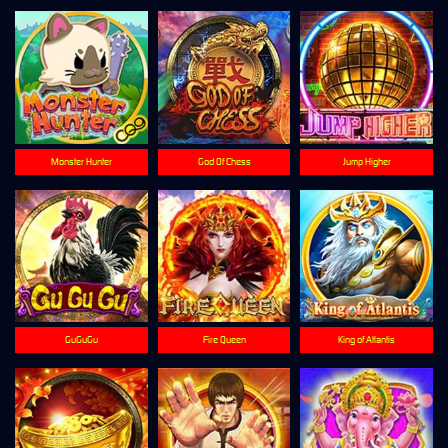
Monster Hunter
God Of Chess
Jump Higher
GuGuGu
Fire Queen
King of Atlantis