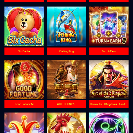
Six Gacha
Fishing King
Turn & Earn
Good Fortune M
WILD BOUNTY 2
Hero of the 3 Kingdoms - Cao Cao