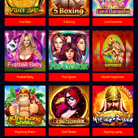
Yuan Bao
5 Boxing
Lord Ganesha
Football Baby
Pub Tycoon
Double Happiness
King Kong Shake
Gold Stealer
Myeong-ryang