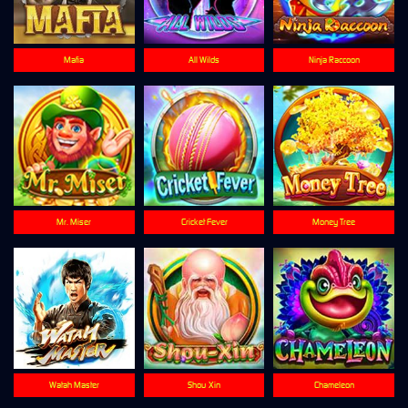
Mafia
All Wilds
Ninja Raccoon
Mr. Miser
Cricket Fever
Money Tree
Watah Master
Shou-Xin
Chameleon