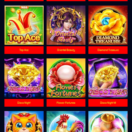
Top Ace
Oriental Beauty
Diamond Treasure
Disco Night
Flower Fortunes
Disco Night M