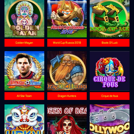
Golden Mayan
World Cup Russia 2018
Boots Of Luck
All Star Team
Dragon Hunters
Cirque de fous