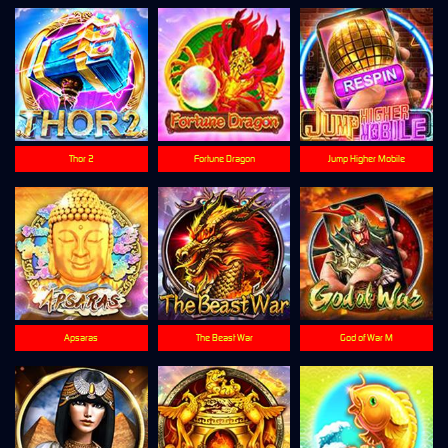
Thor 2
Fortune Dragon
Jump Higher Mobile
Apsaras
The Beast War
God of War M