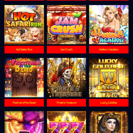
Hot Safari Run
Jam Crush
Hottie’s Vacation
Festival of the Dead
Pirate's Treasure
Lucky Goldbar