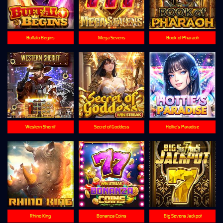
Buffalo Begins
Mega Sevens
Book of Pharaoh
Western Sherrif
Secret of Goddess
Hottie’s Paradise
Rhino King
Bonanza Coins
Big Sevens Jackpot