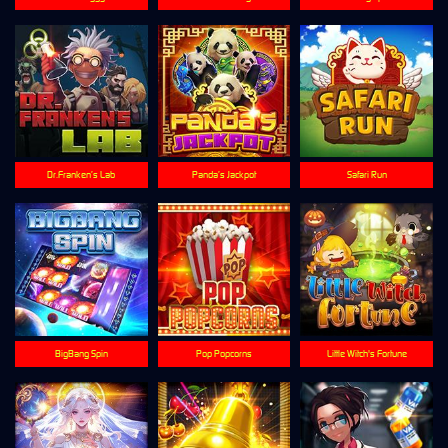
Dr.Franken’s Lab
Panda’s Jackpot
Safari Run
BigBang Spin
Pop Popcorns
Little Witch's Fortune