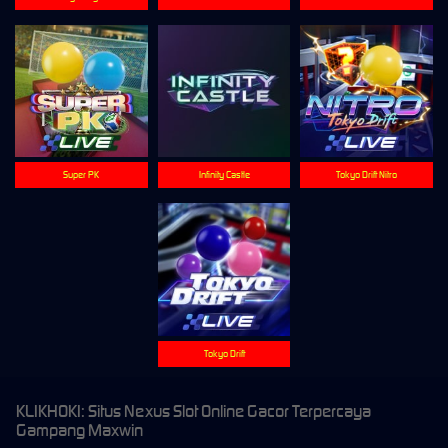
Super PK
Infinity Castle
Tokyo Drift Nitro
Tokyo Drift
KLIKHOKI: Situs Nexus Slot Online Gacor Terpercaya
Gampang Maxwin