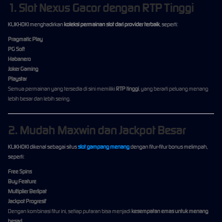
1. Slot Nexus Gacor dengan RTP Tinggi
KLIKHOKI menghadirkan
koleksi permainan slot dari provider terbaik
, seperti:
Pragmatic Play
PG Soft
Habanero
Joker Gaming
Playstar
Semua permainan yang tersedia di sini memiliki
RTP tinggi
, yang berarti peluang menang
lebih besar dan lebih sering.
2. Mudah Maxwin dan Jackpot Besar
KLIKHOKI dikenal sebagai situs
slot gampang menang
dengan fitur-fitur bonus melimpah,
seperti:
Free Spins
Buy Feature
Multiplier Berlipat
Jackpot Progresif
Dengan kombinasi fitur ini, setiap putaran bisa menjadi
kesempatan emas untuk menang
besar!