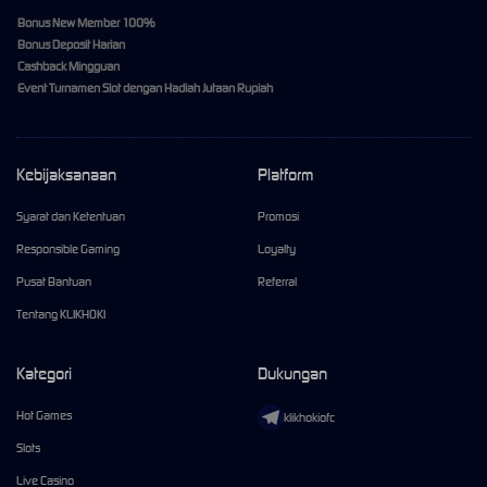
Bonus New Member 100%
Bonus Deposit Harian
Cashback Mingguan
Event Turnamen Slot dengan Hadiah Jutaan Rupiah
Kebijaksanaan
Platform
Syarat dan Ketentuan
Promosi
Responsible Gaming
Loyalty
Pusat Bantuan
Referral
Tentang KLIKHOKI
Kategori
Dukungan
Hot Games
klikhokiofc
Slots
Live Casino