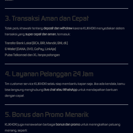
3. Transaksi Aman dan Cepat
Tidak perlu khawatir tentang
deposit dan withdraw
karena KLIKHOKI menyediakan sistem
transaksi yang
super cepat dan aman
, termasuk:
Transfer Bank Lokal (BCA, BRI, Mandiri, BNI, dll.)
E-Wallet (DANA, OVO, GoPay, LinkAja)
Pulsa Telkomsel dan XL tanpa potongan
4. Layanan Pelanggan 24 Jam
Tim customer service KLIKHOKI selalu siap membantu kapan saja. Jika ada kendala, kamu
bisa langsung menghubungi
live chat atau WhatsApp
untuk mendapatkan bantuan
dengan cepat.
5. Bonus dan Promo Menarik
KLIKHOKI juga menawarkan berbagai
bonus dan promo
untuk meningkatkan peluang
menang, seperti: