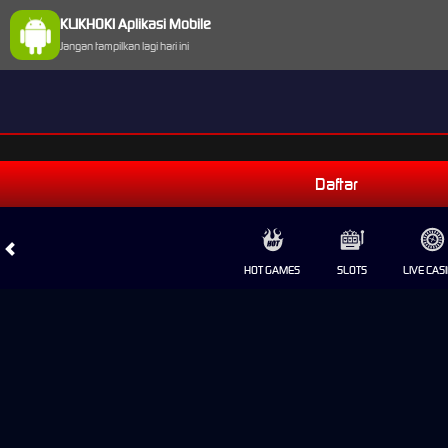
KLIKHOKI Aplikasi Mobile
Jangan tampilkan lagi hari ini
Daftar
HOT GAMES
SLOTS
LIVE CAS