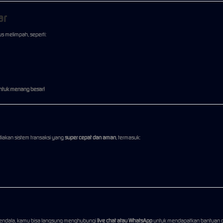
ar
us melimpah, seperti:
tuk menang besar!
akan sistem transaksi yang
super cepat dan aman
, termasuk:
a kendala, kamu bisa langsung menghubungi
live chat atau WhatsApp
untuk mendapatkan bantuan d