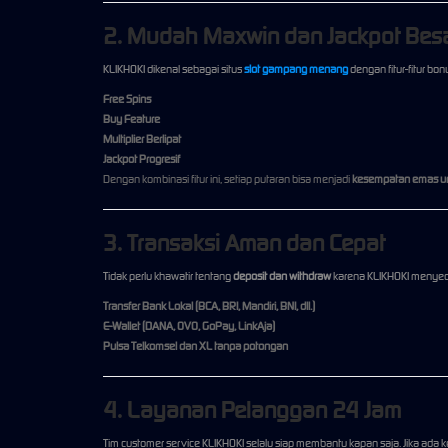
2. Mudah Maxwin dan Jackpot Bes
KLIKHOKI dikenal sebagai situs
slot gampang menang
dengan fitur-fitur bon
Free Spins
Buy Feature
Multiplier Berlipat
Jackpot Progresif
Dengan kombinasi fitur ini, setiap putaran bisa menjadi
kesempatan emas un
3. Transaksi Aman dan Cepat
Tidak perlu khawatir tentang
deposit dan withdraw
karena KLIKHOKI menyedi
Transfer Bank Lokal (BCA, BRI, Mandiri, BNI, dll.)
E-Wallet (DANA, OVO, GoPay, LinkAja)
Pulsa Telkomsel dan XL tanpa potongan
4. Layanan Pelanggan 24 Jam
Tim customer service KLIKHOKI selalu siap membantu kapan saja. Jika ad