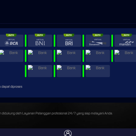
k dapat diproses
n didukung oleh Layanan Pelanggan profesional 24/7 yang siap melayani Anda.