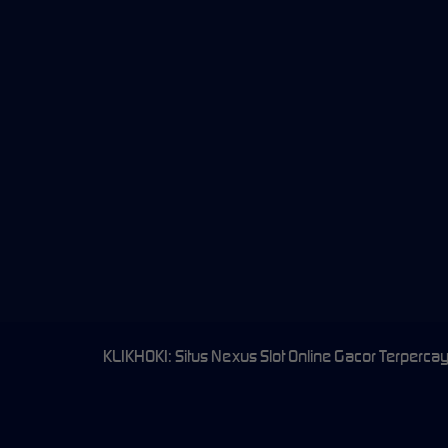
KLIKHOKI: Situs Nexus Slot Online Gacor Terper