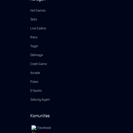
Hot Games
Slots
Live Casino
Race
Togel
Olahraga
Crash Game
Arcade
Poker
E-Sports
Sabung Ayam
Komunitas
Facebook