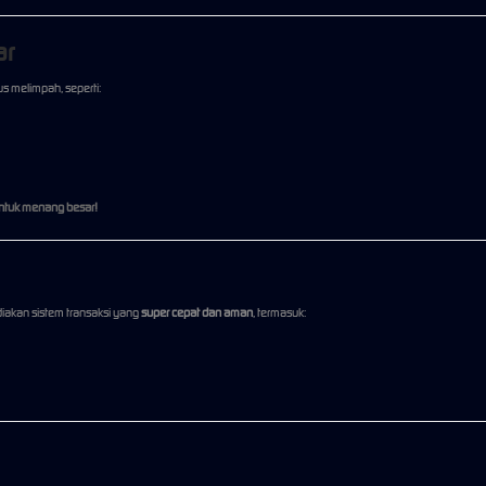
ar
us melimpah, seperti:
tuk menang besar!
akan sistem transaksi yang
super cepat dan aman
, termasuk: