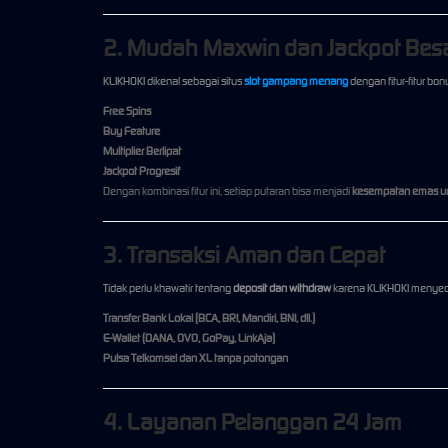
2. Mudah Maxwin dan Jackpot Bes
KLIKHOKI dikenal sebagai situs
slot gampang menang
dengan fitur-fitur bon
Free Spins
Buy Feature
Multiplier Berlipat
Jackpot Progresif
Dengan kombinasi fitur ini, setiap putaran bisa menjadi
kesempatan emas un
3. Transaksi Aman dan Cepat
Tidak perlu khawatir tentang
deposit dan withdraw
karena KLIKHOKI menyedi
Transfer Bank Lokal (BCA, BRI, Mandiri, BNI, dll.)
E-Wallet (DANA, OVO, GoPay, LinkAja)
Pulsa Telkomsel dan XL tanpa potongan
4. Layanan Pelanggan 24 Jam