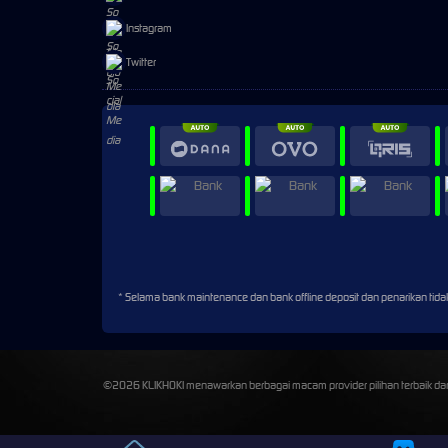
Instagram
Twitter
* Selama bank maintenance dan bank offline deposit dan penarikan tida
©2026 KLIKHOKI menawarkan berbagai macam provider pilihan terbaik da