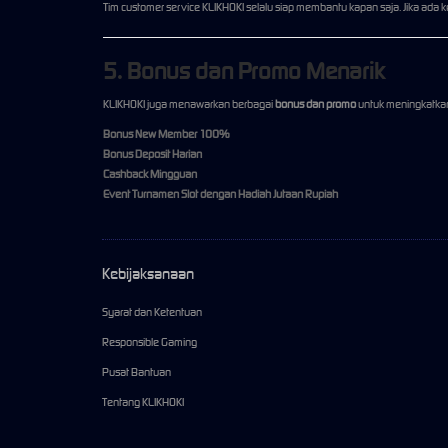
Tim customer service KLIKHOKI selalu siap membantu kapan saja. Jika ad
5. Bonus dan Promo Menarik
KLIKHOKI juga menawarkan berbagai
bonus dan promo
untuk meningkatkan
Bonus New Member 100%
Bonus Deposit Harian
Cashback Mingguan
Event Turnamen Slot dengan Hadiah Jutaan Rupiah
Kebijaksanaan
Syarat dan Ketentuan
Responsible Gaming
Pusat Bantuan
Tentang KLIKHOKI