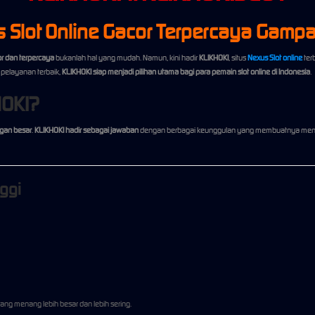
s Slot Online Gacor Terpercaya Gam
r dan terpercaya
bukanlah hal yang mudah. Namun, kini hadir
KLIKHOKI
, situs
Nexus Slot online
ter
 pelayanan terbaik,
KLIKHOKI siap menjadi pilihan utama bagi para pemain slot online di Indonesia
.
HOKI?
gan besar
.
KLIKHOKI hadir sebagai jawaban
dengan berbagai keunggulan yang membuatnya menj
ggi
luang menang lebih besar dan lebih sering.