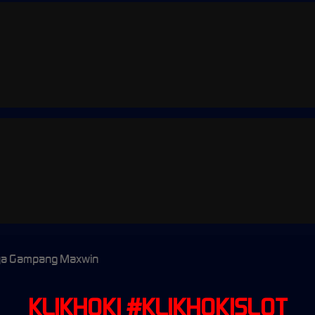
caya Gampang Maxwin
KLIKHOKI #KLIKHOKISLOT