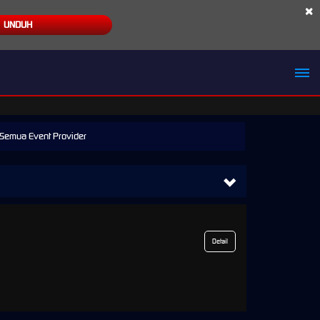
×
UNDUH
Semua Event Provider
Detail