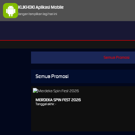
KLIKHOKI Aplikasi Mobile
Jangan tampilkan lagi hari ini
Semua Promosi
Semua Promosi
MERDEKA SPIN FEST 2026
Tanggal akhir:
-