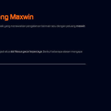
pang Maxwin
baik yang menawarkan pengalaman bermain seru dengan peluang
maxwin
adi situs
slot Nexus gacor terpercaya
. Berikut beberapa alasan mengapa