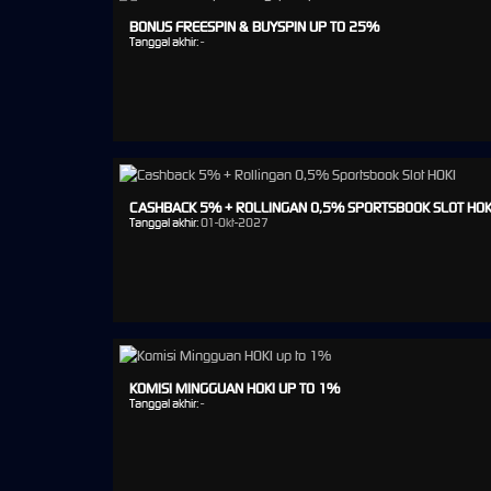
BONUS FREESPIN & BUYSPIN UP TO 25%
Tanggal akhir:
-
CASHBACK 5% + ROLLINGAN 0,5% SPORTSBOOK SLOT HOK
Tanggal akhir:
01-Okt-2027
KOMISI MINGGUAN HOKI UP TO 1%
Tanggal akhir:
-