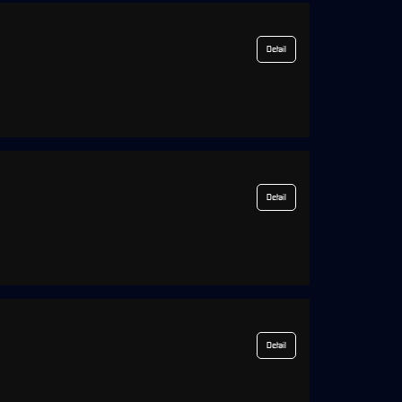
Detail
Detail
Detail