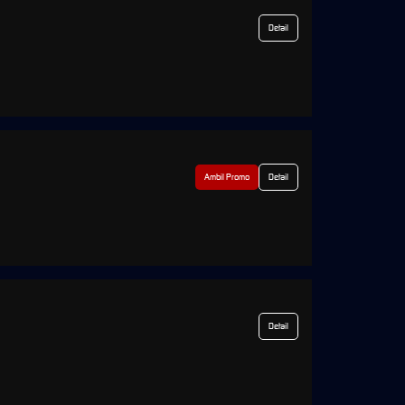
Detail
Ambil Promo
Detail
Detail