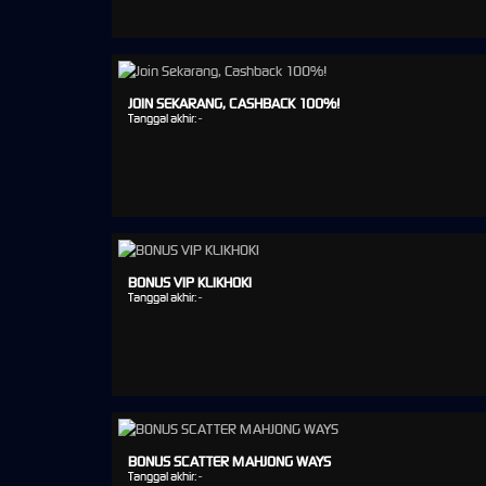
JOIN SEKARANG, CASHBACK 100%!
Tanggal akhir:
-
BONUS VIP KLIKHOKI
Tanggal akhir:
-
BONUS SCATTER MAHJONG WAYS
Tanggal akhir:
-