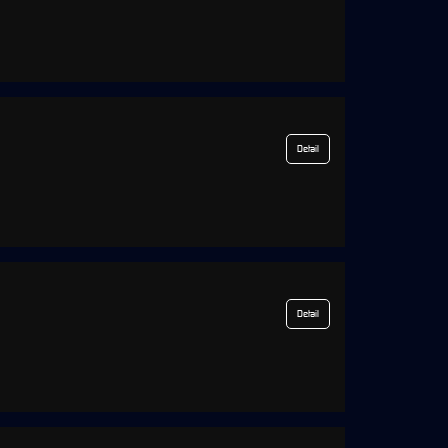
Detail
Detail