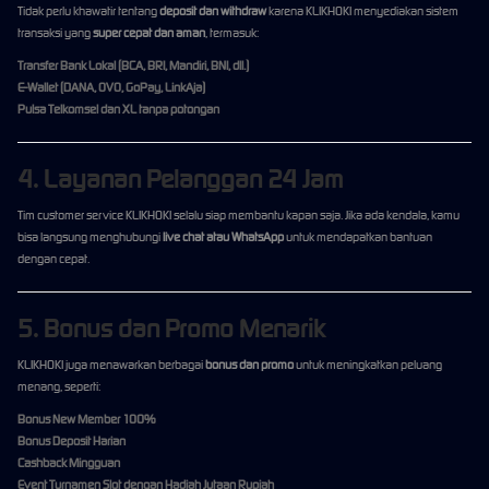
Tidak perlu khawatir tentang
deposit dan withdraw
karena KLIKHOKI menyediakan sistem
transaksi yang
super cepat dan aman
, termasuk:
Transfer Bank Lokal (BCA, BRI, Mandiri, BNI, dll.)
E-Wallet (DANA, OVO, GoPay, LinkAja)
Pulsa Telkomsel dan XL tanpa potongan
4. Layanan Pelanggan 24 Jam
Tim customer service KLIKHOKI selalu siap membantu kapan saja. Jika ada kendala, kamu
bisa langsung menghubungi
live chat atau WhatsApp
untuk mendapatkan bantuan
dengan cepat.
5. Bonus dan Promo Menarik
KLIKHOKI juga menawarkan berbagai
bonus dan promo
untuk meningkatkan peluang
menang, seperti:
Bonus New Member 100%
Bonus Deposit Harian
Cashback Mingguan
Event Turnamen Slot dengan Hadiah Jutaan Rupiah