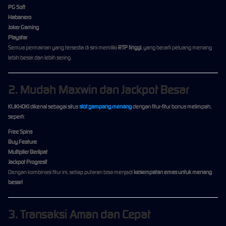
PG Soft
Habanero
Joker Gaming
Playstar
Semua permainan yang tersedia di sini memiliki
RTP tinggi
, yang berarti peluang menang
lebih besar dan lebih sering.
2. Mudah Maxwin dan Jackpot Besar
KLIKHOKI dikenal sebagai situs
slot gampang menang
dengan fitur-fitur bonus melimpah,
seperti:
Free Spins
Buy Feature
Multiplier Berlipat
Jackpot Progresif
Dengan kombinasi fitur ini, setiap putaran bisa menjadi
kesempatan emas untuk menang
besar!
3. Transaksi Aman dan Cepat