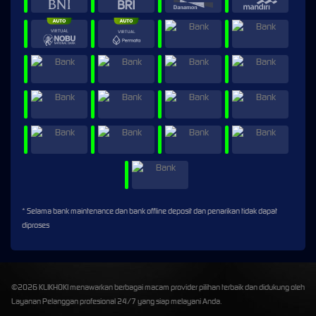
* Selama bank maintenance dan bank offline deposit dan penarikan tidak dapat
diproses
©2026 KLIKHOKI menawarkan berbagai macam provider pilihan terbaik dan didukung oleh
Layanan Pelanggan profesional 24/7 yang siap melayani Anda.