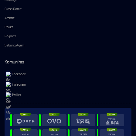
Crash Game
Arcade
Poker
E-Sports
Sabung Ayam
Komunitas
Facebook
Instagram
Twitter