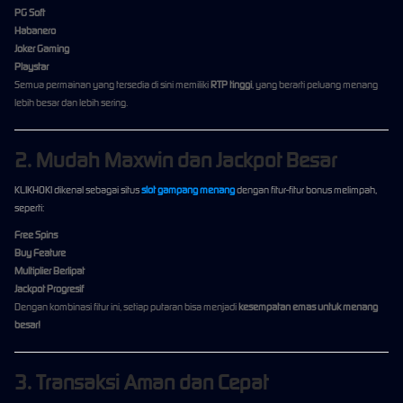
PG Soft
Habanero
Joker Gaming
Playstar
Semua permainan yang tersedia di sini memiliki
RTP tinggi
, yang berarti peluang menang
lebih besar dan lebih sering.
2. Mudah Maxwin dan Jackpot Besar
KLIKHOKI dikenal sebagai situs
slot gampang menang
dengan fitur-fitur bonus melimpah,
seperti:
Free Spins
Buy Feature
Multiplier Berlipat
Jackpot Progresif
Dengan kombinasi fitur ini, setiap putaran bisa menjadi
kesempatan emas untuk menang
besar!
3. Transaksi Aman dan Cepat