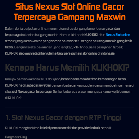
Situs Nexus Slot Online Gacor
Terpercaya Gampang Maxwin
Dalam dunia perjudian online, menemukan situs slot yang benar-benar
gacor dan
terpercaya
bukanlah hal yang mudah. Namun, kini hadir
KLIKHOKI
, situs
Nexus Slot online
terbaik yang menawarkan pengalaman bermain seru dengan peluang
maxwin yang lebih
besar
. Dengan koleksi permainan yang lengkap, RTP tinggi, serta pelayanan terbaik,
KLIKHOKI siap menjadi pilihan utama bagi para pemain slot online di Indonesia
.
Kenapa Harus Memilih KLIKHOKI?
Banyak pemain mencari situs slot yang
benar-benar memberikan kemenangan besar
.
KLIKHOKI hadir sebagai jawaban
dengan berbagai keunggulan yang membuatnya menjadi
situs
slot Nexus gacor terpercaya
. Berikut beberapa alasan mengapa kamu wajib bermain
di KLIKHOKI:
1. Slot Nexus Gacor dengan RTP Tinggi
KLIKHOKI menghadirkan
koleksi permainan slot dari provider terbaik
, seperti:
Pragmatic Play