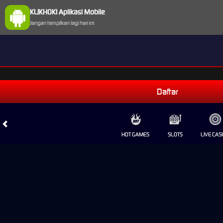
KLIKHOKI Aplikasi Mobile
Jangan tampilkan lagi hari ini
Daftar
HOT GAMES
SLOTS
LIVE CAS