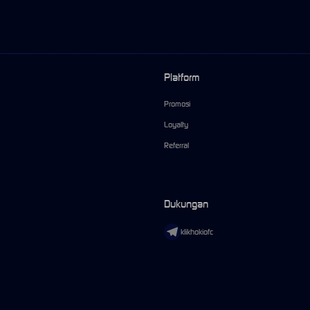
Platform
Promosi
Loyalty
Referral
Dukungan
klikhokiofc