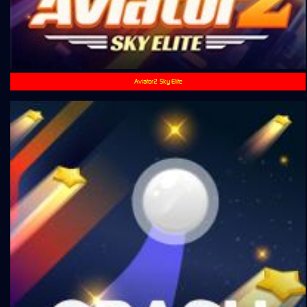
Aviator2-Sky Elite