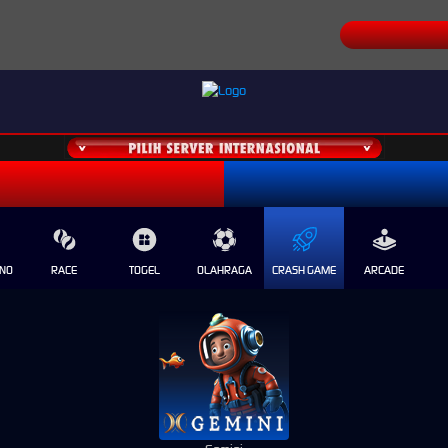
INO
RACE
TOGEL
OLAHRAGA
CRASH GAME
ARCADE