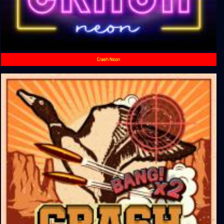
Crash Neon