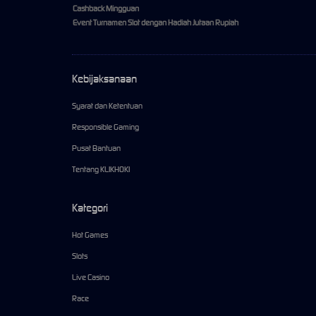
Cashback Mingguan
Event Turnamen Slot dengan Hadiah Jutaan Rupiah
Kebijaksanaan
Syarat dan Ketentuan
Responsible Gaming
Pusat Bantuan
Tentang KLIKHOKI
Kategori
Hot Games
Slots
Live Casino
Race