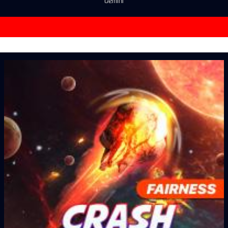
Gemini