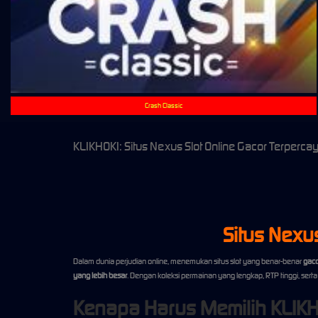
Crash Classic
KLIKHOKI: Situs Nexus Slot Online Gacor Terper
Situs Nexu
Dalam dunia perjudian online, menemukan situs slot yang benar-benar
gaco
yang lebih besar
. Dengan koleksi permainan yang lengkap, RTP tinggi, serta
Kenapa Harus Memilih KLIK