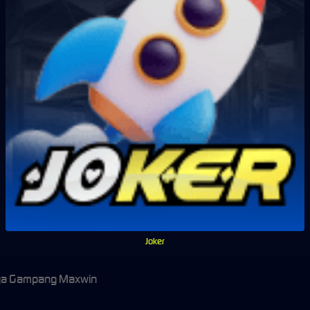
Joker
caya Gampang Maxwin