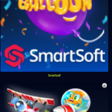
Smartsoft
i