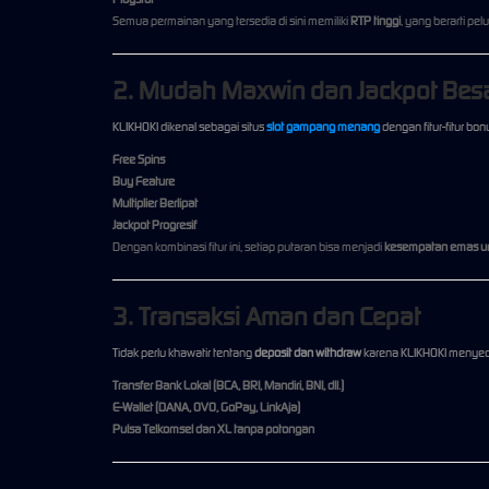
Semua permainan yang tersedia di sini memiliki
RTP tinggi
, yang berarti pe
2. Mudah Maxwin dan Jackpot Bes
KLIKHOKI dikenal sebagai situs
slot gampang menang
dengan fitur-fitur bon
Free Spins
Buy Feature
Multiplier Berlipat
Jackpot Progresif
Dengan kombinasi fitur ini, setiap putaran bisa menjadi
kesempatan emas un
3. Transaksi Aman dan Cepat
Tidak perlu khawatir tentang
deposit dan withdraw
karena KLIKHOKI menyedi
Transfer Bank Lokal (BCA, BRI, Mandiri, BNI, dll.)
E-Wallet (DANA, OVO, GoPay, LinkAja)
Pulsa Telkomsel dan XL tanpa potongan