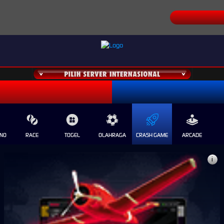
INO
RACE
TOGEL
OLAHRAGA
CRASH GAME
ARCADE
i