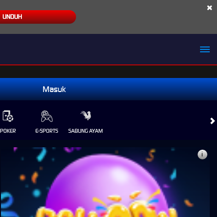
×
UNDUH
Masuk
POKER
E-SPORTS
SABUNG AYAM
i