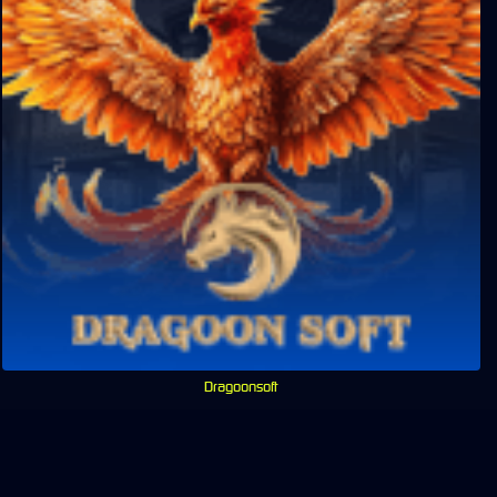
Dragoonsoft