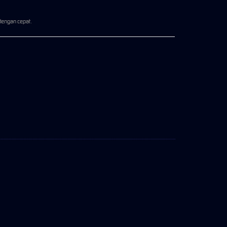
engan cepat.