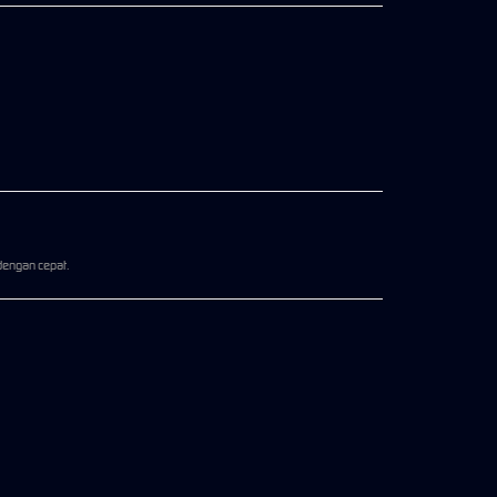
engan cepat.