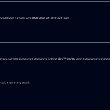
akan sistem transaksi yang
super cepat dan aman
, termasuk:
a kendala, kamu bisa langsung menghubungi
live chat atau WhatsApp
untuk mendapatkan bantuan d
 peluang menang, seperti: