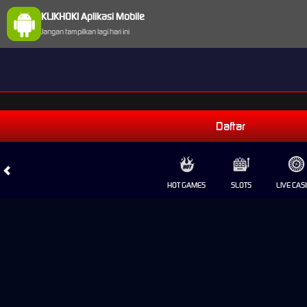
KLIKHOKI Aplikasi Mobile
Jangan tampilkan lagi hari ini
Daftar
HOT GAMES
SLOTS
LIVE CAS