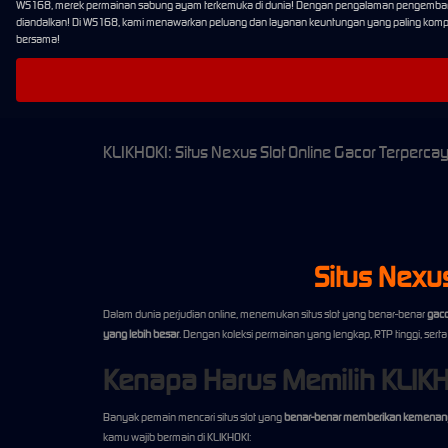
WS168, merek permainan sabung ayam terkemuka di dunia! Dengan pengalaman pengembangan t
diandalkan! Di WS168, kami menawarkan peluang dan layanan keuntungan yang paling komp
bersama!
KLIKHOKI: Situs Nexus Slot Online Gacor Terper
Situs Nexu
Dalam dunia perjudian online, menemukan situs slot yang benar-benar
gaco
yang lebih besar
. Dengan koleksi permainan yang lengkap, RTP tinggi, serta
Kenapa Harus Memilih KLIK
Banyak pemain mencari situs slot yang
benar-benar memberikan kemenan
kamu wajib bermain di KLIKHOKI: