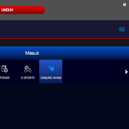
×
UNDUH
Masuk
POKER
E-SPORTS
SABUNG AYAM