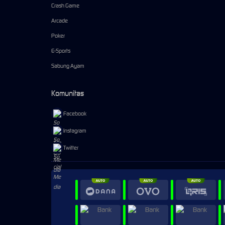
Crash Game
Arcade
Poker
E-Sports
Sabung Ayam
Komunitas
Facebook
Instagram
Twitter