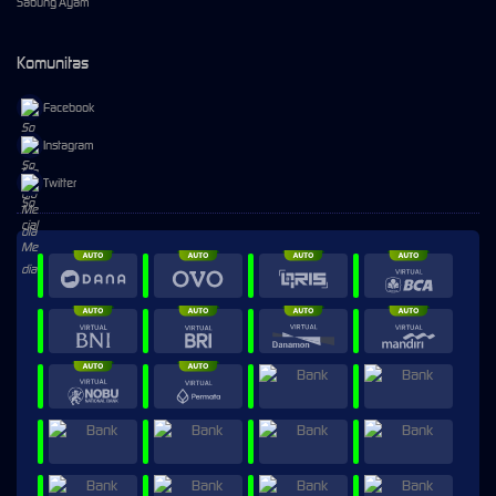
Sabung Ayam
Komunitas
Facebook
Instagram
Twitter