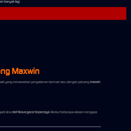
an banyak lagi.
pang Maxwin
baik yang menawarkan pengalaman bermain seru dengan peluang
maxwin
adi situs
slot Nexus gacor terpercaya
. Berikut beberapa alasan mengapa