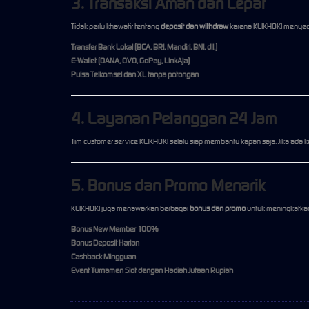
3. Transaksi Aman dan Cepat
Tidak perlu khawatir tentang
deposit dan withdraw
karena KLIKHOKI menyedi
Transfer Bank Lokal (BCA, BRI, Mandiri, BNI, dll.)
E-Wallet (DANA, OVO, GoPay, LinkAja)
Pulsa Telkomsel dan XL tanpa potongan
4. Layanan Pelanggan 24 Jam
Tim customer service KLIKHOKI selalu siap membantu kapan saja. Jika ad
5. Bonus dan Promo Menarik
KLIKHOKI juga menawarkan berbagai
bonus dan promo
untuk meningkatkan
Bonus New Member 100%
Bonus Deposit Harian
Cashback Mingguan
Event Turnamen Slot dengan Hadiah Jutaan Rupiah