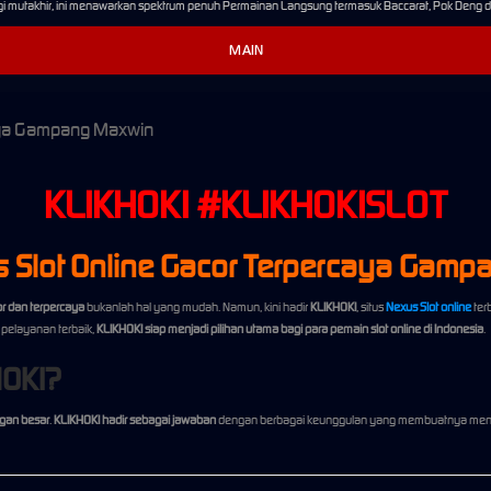
gi mutakhir, ini menawarkan spektrum penuh Permainan Langsung termasuk Baccarat, Pok Deng d
MAIN
caya Gampang Maxwin
KLIKHOKI #KLIKHOKISLOT
s Slot Online Gacor Terpercaya Gam
r dan terpercaya
bukanlah hal yang mudah. Namun, kini hadir
KLIKHOKI
, situs
Nexus Slot online
ter
 pelayanan terbaik,
KLIKHOKI siap menjadi pilihan utama bagi para pemain slot online di Indonesia
.
HOKI?
gan besar
.
KLIKHOKI hadir sebagai jawaban
dengan berbagai keunggulan yang membuatnya menj