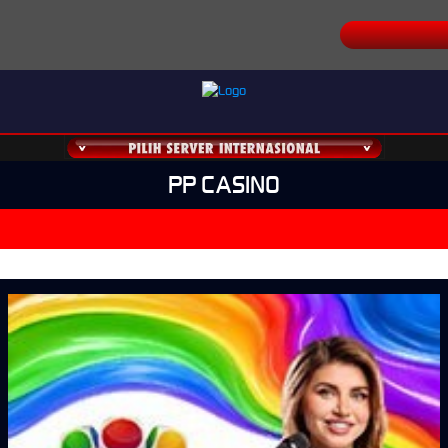
PP CASINO