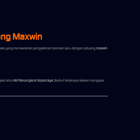
pang Maxwin
baik yang menawarkan pengalaman bermain seru dengan peluang
maxwin
adi situs
slot Nexus gacor terpercaya
. Berikut beberapa alasan mengapa