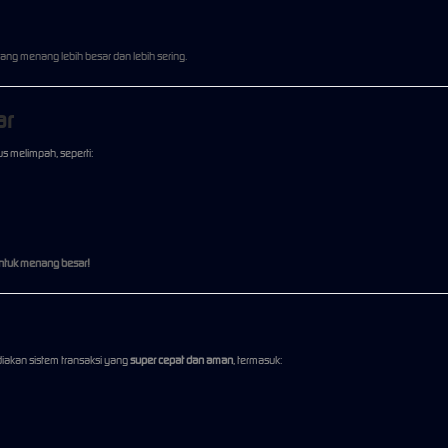
luang menang lebih besar dan lebih sering.
ar
us melimpah, seperti:
tuk menang besar!
akan sistem transaksi yang
super cepat dan aman
, termasuk: