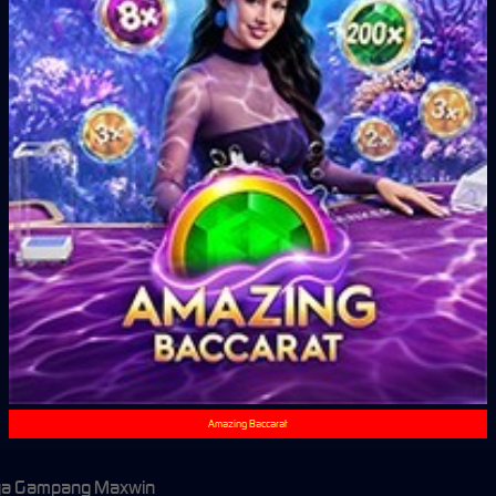
Amazing Baccarat
caya Gampang Maxwin