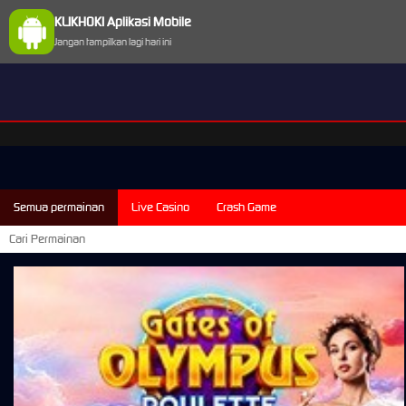
KLIKHOKI Aplikasi Mobile
Jangan tampilkan lagi hari ini
Semua permainan
Live Casino
Crash Game