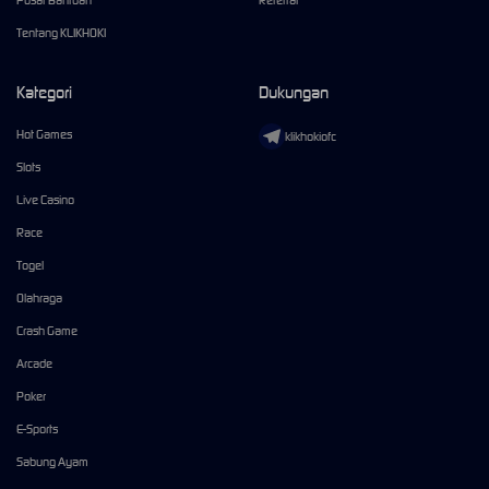
Pusat Bantuan
Referral
Tentang KLIKHOKI
Kategori
Dukungan
Hot Games
klikhokiofc
Slots
Live Casino
Race
Togel
Olahraga
Crash Game
Arcade
Poker
E-Sports
Sabung Ayam