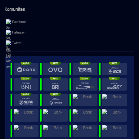
Komunitas
Facebook
Instagram
Twitter