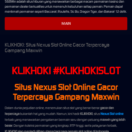
568Win adalah situs hiburan yang menawarkan berbagai macam permainan kasino dan
permainan dealer berkualitas untuk memenuhi kebutuhan setiap pemain. Pemain dapat
menikmati permainan seperti Baccarat, Roulette, Sic Bo, Dragon Tiger, dan Bakarat 12 detik.
MAIN
KLIKHOKI: Situs Nexus Slot Online Gacor Terpercaya
Gampang Maxwin
KLIKHOKI #KLIKHOKISLOT
Situs Nexus Slot Online Gacor
Terpercaya Gampang Maxwin
Dalam dunia perjudian online, menemukan situs slot yang benar-benar
gacor dan
terpercaya
bukanlah hal yang mudah. Namun, kini hadir
KLIKHOKI
, situs
Nexus Slot online
terbaik yang menawarkan pengalaman bermain seru dengan peluang
maxwin yang lebih
besar
. Dengan koleksi permainan yang lengkap, RTP tinggi, serta pelayanan terbaik,
KLIKHOKI siap menjadi pilihan utama bagi para pemain slot online di Indonesia
.