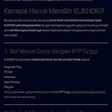
Kenapa Harus Memilih KLIKHOKI?
Banyak pemain mencari situs slot yang
benar-benar memberikan kemenangan besar
.
KLIKHOKI hadir sebagai jawaban
dengan berbagai keunggulan yang membuatnya menjadi
situs
slot Nexus gacor terpercaya
. Berikut beberapa alasan mengapa kamu wajib bermain
di KLIKHOKI:
1. Slot Nexus Gacor dengan RTP Tinggi
KLIKHOKI menghadirkan
koleksi permainan slot dari provider terbaik
, seperti:
Pragmatic Play
PG Soft
Habanero
Joker Gaming
Playstar
Semua permainan yang tersedia di sini memiliki
RTP tinggi
, yang berarti peluang menang
lebih besar dan lebih sering.