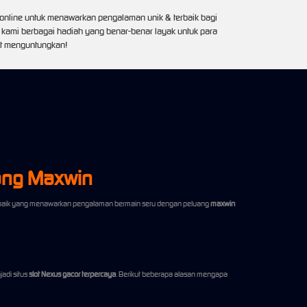
online untuk menawarkan pengalaman unik & terbaik bagi
kami berbagai hadiah yang benar-benar layak untuk para
at menguntungkan!
pang Maxwin
baik yang menawarkan pengalaman bermain seru dengan peluang
maxwin
adi situs
slot Nexus gacor terpercaya
. Berikut beberapa alasan mengapa