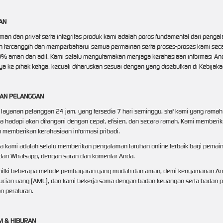
AN
an dan privat serta integritas produk kami adalah poros fundamental dari penga
 tercanggih dan memperbaharui semua permainan serta proses-proses kami seca
% aman dan adil. Kami selalu mengutamakan menjaga kerahasiaan informasi An
a ke pihak ketiga, kecuali diharuskan sesuai dengan yang disebutkan di Kebijakan
AN PELANGGAN
layanan pelanggan 24 jam, yang tersedia 7 hari seminggu, staf kami yang ram
 hadapi akan ditangani dengan cepat, efisien, dan secara ramah. Kami memberik
memberikan kerahasiaan informasi pribadi.
a kami adalah selalu memberikan pengalaman taruhan online terbaik bagi pemain
 dan Whatsapp, dengan saran dan komentar Anda.
ilki beberapa metode pembayaran yang mudah dan aman, demi kenyamanan Anda.
ucian uang (AML), dan kami bekerja sama dengan badan keuangan serta badan pe
n peraturan.
 & HIBURAN