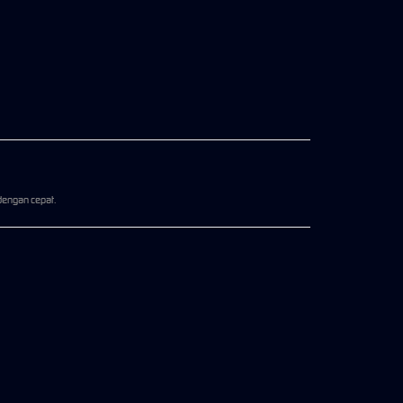
engan cepat.