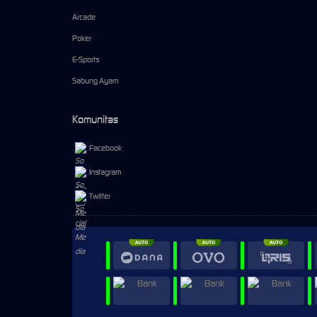
Arcade
Poker
E-Sports
Sabung Ayam
Komunitas
Facebook
Instagram
Twitter