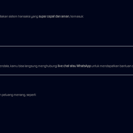
akan sistem transaksi yang
super cepat dan aman
, termasuk:
a kendala, kamu bisa langsung menghubungi
live chat atau WhatsApp
untuk mendapatkan bantuan d
 peluang menang, seperti: