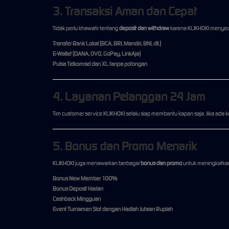
3. Transaksi Aman dan Cepat
Tidak perlu khawatir tentang
deposit dan withdraw
karena KLIKHOKI menyedi
Transfer Bank Lokal (BCA, BRI, Mandiri, BNI, dll.)
E-Wallet (DANA, OVO, GoPay, LinkAja)
Pulsa Telkomsel dan XL tanpa potongan
4. Layanan Pelanggan 24 Jam
Tim customer service KLIKHOKI selalu siap membantu kapan saja. Jika ad
5. Bonus dan Promo Menarik
KLIKHOKI juga menawarkan berbagai
bonus dan promo
untuk meningkatkan
Bonus New Member 100%
Bonus Deposit Harian
Cashback Mingguan
Event Turnamen Slot dengan Hadiah Jutaan Rupiah