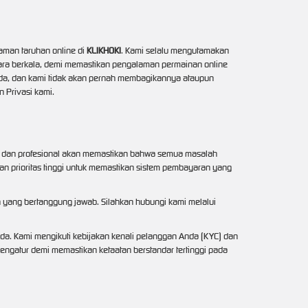
laman taruhan online di
KLIKHOKI
. Kami selalu mengutamakan
ra berkala, demi memastikan pengalaman permainan online
da, dan kami tidak akan pernah membagikannya ataupun
 Privasi kami.
ah dan profesional akan memastikan bahwa semua masalah
an prioritas tinggi untuk memastikan sistem pembayaran yang
 yang bertanggung jawab. Silahkan hubungi kami melalui
 Kami mengikuti kebijakan kenali pelanggan Anda (KYC) dan
ngatur demi memastikan ketaatan berstandar tertinggi pada