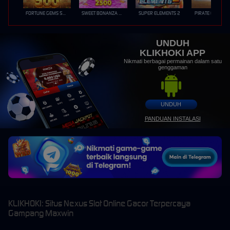
FORTUNE GEMS 500
SWEET BONANZA 2500
SUPER ELEMENTS 2
PIRATE QUEST 1
UNDUH
KLIKHOKI APP
Nikmati berbagai permainan dalam satu
genggaman
UNDUH
PANDUAN INSTALASI
KLIKHOKI: Situs Nexus Slot Online Gacor Terpercaya
Gampang Maxwin