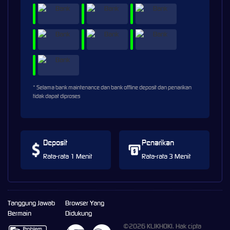
* Selama bank maintenance dan bank offline deposit dan penarikan
tidak dapat diproses
Deposit
Penarikan
Rata-rata 1 Menit
Rata-rata 3 Menit
Tanggung Jawab
Browser Yang
Bermain
Didukung
©2026 KLIKHOKI. Hak cipta