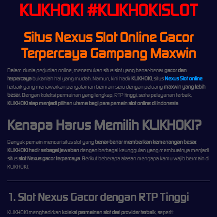
KLIKHOKI #KLIKHOKISLOT
Situs Nexus Slot Online Gacor
Terpercaya Gampang Maxwin
Dalam dunia perjudian online, menemukan situs slot yang benar-benar
gacor dan
terpercaya
bukanlah hal yang mudah. Namun, kini hadir
KLIKHOKI
, situs
Nexus Slot online
terbaik yang menawarkan pengalaman bermain seru dengan peluang
maxwin yang lebih
besar
. Dengan koleksi permainan yang lengkap, RTP tinggi, serta pelayanan terbaik,
KLIKHOKI siap menjadi pilihan utama bagi para pemain slot online di Indonesia
.
Kenapa Harus Memilih KLIKHOKI?
Banyak pemain mencari situs slot yang
benar-benar memberikan kemenangan besar
.
KLIKHOKI hadir sebagai jawaban
dengan berbagai keunggulan yang membuatnya menjadi
situs
slot Nexus gacor terpercaya
. Berikut beberapa alasan mengapa kamu wajib bermain di
KLIKHOKI:
1. Slot Nexus Gacor dengan RTP Tinggi
KLIKHOKI menghadirkan
koleksi permainan slot dari provider terbaik
, seperti: