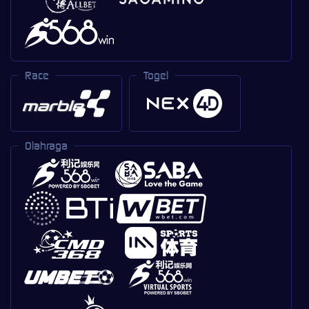
Race
Togel
Olahraga