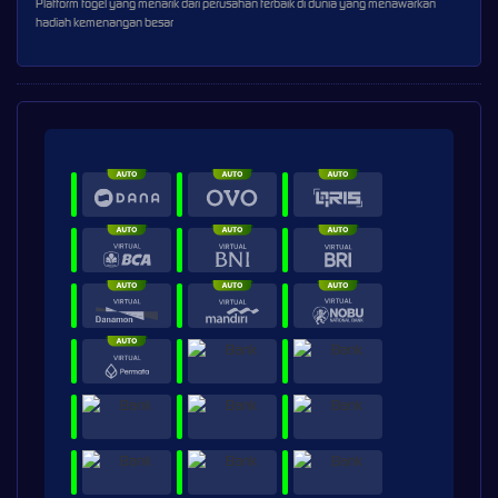
Platform togel yang menarik dari perusahan terbaik di dunia yang menawarkan
hadiah kemenangan besar