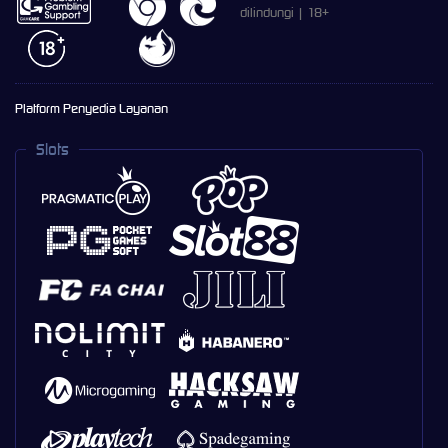
dilindungi | 18+
Platform Penyedia Layanan
Slots