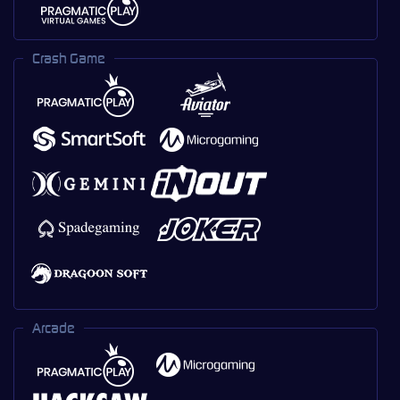
Crash Game
Arcade