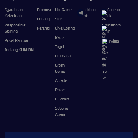
Syarat dan
Promosi
Hot Games
klikhoki
Facebo
Ketentuan
ofc
ok
Loyalty
Slots
Responsible
Instagra
Referral
Live Casino
Gaming
m
Race
Pusat Bantuan
Twitter
Togel
Tentang KLIKHOKI
Olahraga
Crash
Game
Arcade
Poker
E-Sports
Sabung
Ayam