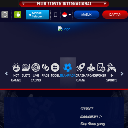
Main di
MASUK
DAFTAR
Telegram
HOT
SLOTS
LIVE
RACE
TOGEL
OLAHRAGA
CRASH
ARCADE
POKER
E-
SABUN
GAMES
CASINO
GAME
SPORTS
AYAM
SBOBET
merupakan 1-
Stop Shop yang