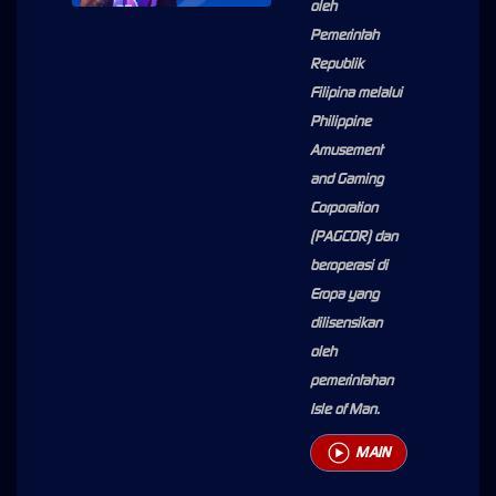
oleh
Pemerintah
Republik
Filipina melalui
Philippine
Amusement
and Gaming
Corporation
(PAGCOR) dan
beroperasi di
Eropa yang
dilisensikan
oleh
pemerintahan
Isle of Man.
MAIN