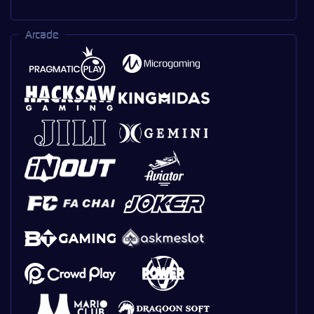
Arcade