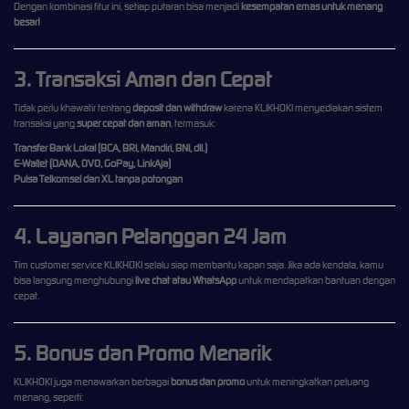
Dengan kombinasi fitur ini, setiap putaran bisa menjadi
kesempatan emas untuk menang
besar!
3. Transaksi Aman dan Cepat
Tidak perlu khawatir tentang
deposit dan withdraw
karena KLIKHOKI menyediakan sistem
transaksi yang
super cepat dan aman
, termasuk:
Transfer Bank Lokal (BCA, BRI, Mandiri, BNI, dll.)
E-Wallet (DANA, OVO, GoPay, LinkAja)
Pulsa Telkomsel dan XL tanpa potongan
4. Layanan Pelanggan 24 Jam
Tim customer service KLIKHOKI selalu siap membantu kapan saja. Jika ada kendala, kamu
bisa langsung menghubungi
live chat atau WhatsApp
untuk mendapatkan bantuan dengan
cepat.
5. Bonus dan Promo Menarik
KLIKHOKI juga menawarkan berbagai
bonus dan promo
untuk meningkatkan peluang
menang, seperti: