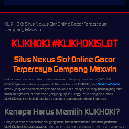
KLIKHOKI: Situs Nexus Slot Online Gacor Terpercaya
Gampang Maxwin
KLIKHOKI #KLIKHOKISLOT
Situs Nexus Slot Online Gacor
Terpercaya Gampang Maxwin
Dalam dunia perjudian online, menemukan situs slot yang benar-benar
gacor dan
terpercaya
bukanlah hal yang mudah. Namun, kini hadir
KLIKHOKI
, situs
Nexus Slot online
terbaik yang menawarkan pengalaman bermain seru dengan peluang
maxwin yang lebih
besar
. Dengan koleksi permainan yang lengkap, RTP tinggi, serta pelayanan terbaik,
KLIKHOKI siap menjadi pilihan utama bagi para pemain slot online di Indonesia
.
Kenapa Harus Memilih KLIKHOKI?
Banyak pemain mencari situs slot yang
benar-benar memberikan kemenangan besar
.
KLIKHOKI hadir sebagai jawaban
dengan berbagai keunggulan yang membuatnya menjadi