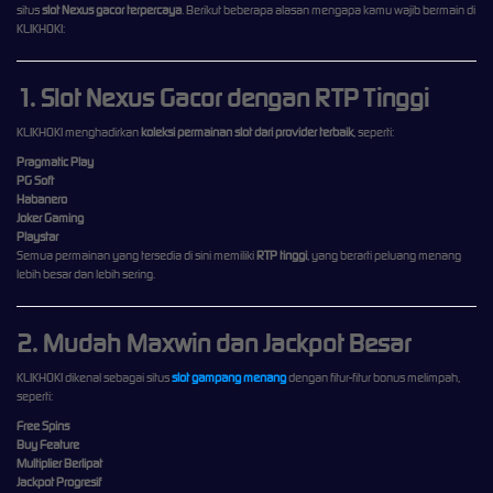
situs
slot Nexus gacor terpercaya
. Berikut beberapa alasan mengapa kamu wajib bermain di
KLIKHOKI:
1. Slot Nexus Gacor dengan RTP Tinggi
KLIKHOKI menghadirkan
koleksi permainan slot dari provider terbaik
, seperti:
Pragmatic Play
PG Soft
Habanero
Joker Gaming
Playstar
Semua permainan yang tersedia di sini memiliki
RTP tinggi
, yang berarti peluang menang
lebih besar dan lebih sering.
2. Mudah Maxwin dan Jackpot Besar
KLIKHOKI dikenal sebagai situs
slot gampang menang
dengan fitur-fitur bonus melimpah,
seperti:
Free Spins
Buy Feature
Multiplier Berlipat
Jackpot Progresif