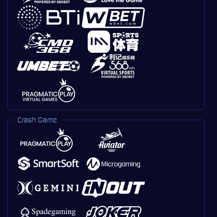
Crash Game