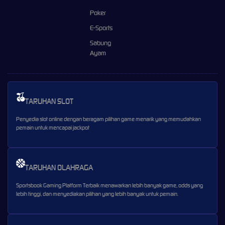
Poker
E-Sports
Sabung
Ayam
TARUHAN SLOT
Penyedia slot online dengan beragam pilihan game menarik yang memudahkan
pemain untuk mencapai jackpot
TARUHAN OLAHRAGA
Sportsbook Gaming Platform Terbaik menawarkan lebih banyak game, odds yang
lebih tinggi, dan menyediakan pilihan yang lebih banyak untuk pemain.