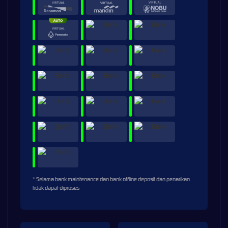
* Selama bank maintenance dan bank offline deposit dan penarikan
tidak dapat diproses