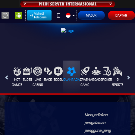
Main di
MASUK
DAFTAR
Telegram
HOT
SLOTS
LIVE
RACE
TOGEL
OLAHRAGA
CRASH
ARCADE
POKER
E-
SABUN
GAMES
CASINO
GAME
SPORTS
AYAM
Menyediakan
pengalaman
pengguna yang