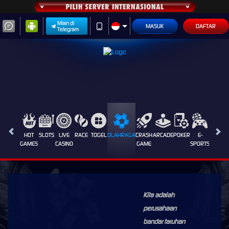
Main di
MASUK
DAFTAR
Telegram
HOT
SLOTS
LIVE
RACE
TOGEL
OLAHRAGA
CRASH
ARCADE
POKER
E-
SABUN
GAMES
CASINO
GAME
SPORTS
AYAM
Kita adalah
perusahaan
bandar taruhan