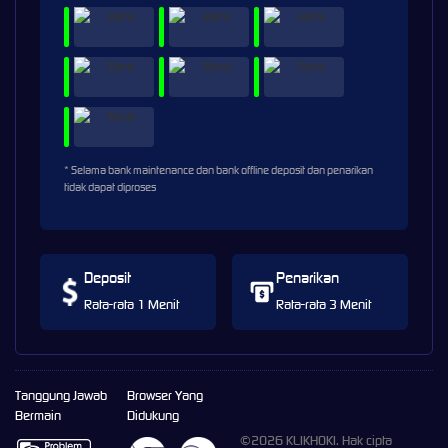
* Selama bank maintenance dan bank offline deposit dan penarikan
tidak dapat diproses
Deposit
Penarikan
Rata-rata 1 Menit
Rata-rata 3 Menit
Tanggung Jawab
Browser Yang
Bermain
Didukung
©2026 KLIKHOKI. Hak cipta