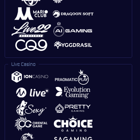
Live Casino