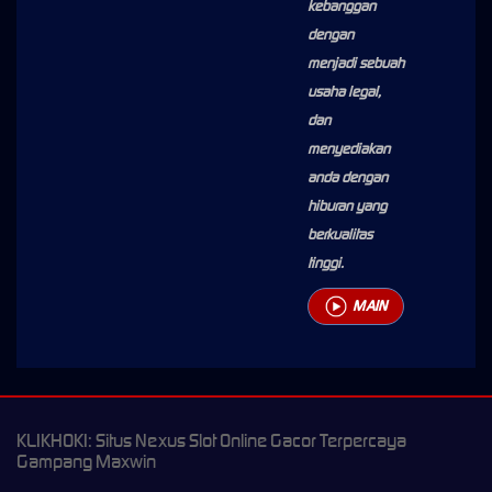
kebanggan
dengan
menjadi sebuah
usaha legal,
dan
menyediakan
anda dengan
hiburan yang
berkualitas
tinggi.
MAIN
KLIKHOKI: Situs Nexus Slot Online Gacor Terpercaya
Gampang Maxwin