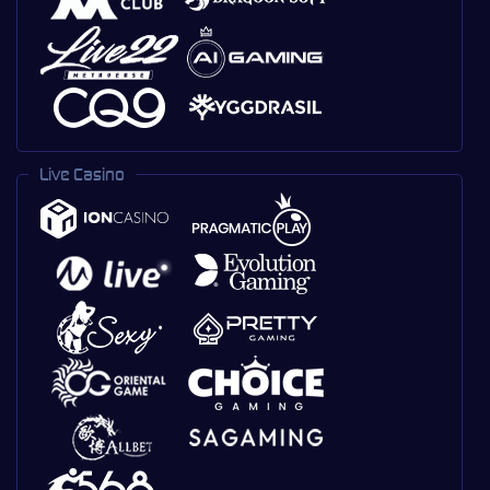
Live Casino