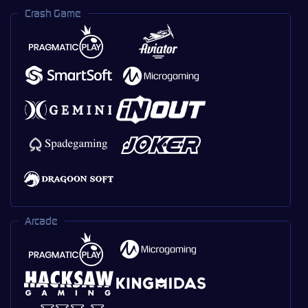
Crash Game
Arcade