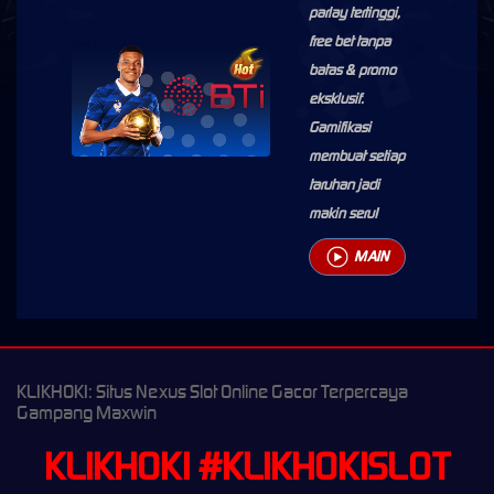
parlay tertinggi,
free bet tanpa
batas & promo
eksklusif.
Gamifikasi
membuat setiap
taruhan jadi
makin seru!
MAIN
KLIKHOKI: Situs Nexus Slot Online Gacor Terpercaya
Gampang Maxwin
KLIKHOKI #KLIKHOKISLOT