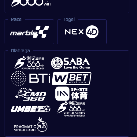
Race
Togel
Olahraga