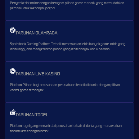
Penyedia slot online dengan beragam pilihan game menarik yang memudahkan
pemain untuk mencapai jackpot
TARUHAN OLAHRAGA
Sportsbook Gaming Platform Terbaik menawarkan lebih banyak game, odds yang
lebih tinggi, dan menyediakan pilihan yang lebih banyak untuk pemain.
TARUHAN LIVE KASINO
Platform Pilihan bagi perusahaan-perusahaan terbaik di dunia, dengan pilihan
variasi game terbanyak
TARUHAN TOGEL
Platform togel yang menarik dari perusahan terbaik di dunia yang menawarkan
hadiah kemenangan besar