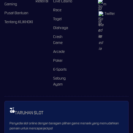
Referral
Live Casino
Gaming
m
Race
Pusat Bantuan
Twitter
Togel
Tentang KLIKHOKI
Olahraga
Crash
Game
Arcade
Poker
E-Sports
Sabung
Ayam
TARUHAN SLOT
Penyedia slot online dengan beragam pilihan game menarik yang memudahkan
pemain untuk mencapai jackpot