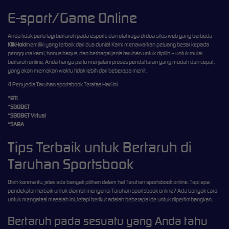
E-sport/Game Online
Anda tidak perlu lagi bertaruh pada esports dan olahraga di dua situs web yang berbeda –
KlikHoki
memiliki yang terbaik dari dua dunia! Kami menawarkan peluang besar kepada
pengguna kami, bonus bagus, dan berbagai jenis taruhan untuk dipilih – untuk mulai
bertaruh online, Anda hanya perlu menjalani proses pendaftaran yang mudah dan cepat,
yang akan memakan waktu tidak lebih dari beberapa menit.
4 Penyedia Taruhan sportsbook Teratas Hari Ini
*BTI
*SBOBET
*SBOBET Virtual
*SABA
Tips Terbaik untuk Bertaruh di
Taruhan Sportsbook
Oleh karena itu, jelas ada banyak pilihan dalam hal Taruhan sportsbook online. Tapi apa
pendekatan terbaik untuk diambil mengenai Taruhan sportsbook online? Ada banyak cara
untuk mengatasi masalah ini, tetapi berikut adalah beberapa ide untuk dipertimbangkan.
Bertaruh pada sesuatu yang Anda tahu