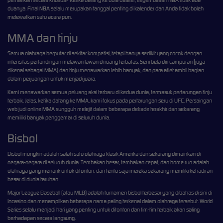
duanya. Final NBA selalu merupakan tanggal penting di kalender dan Anda tidak boleh
melewatkan satu acara pun.
MMA dan tinju
Semua olahraga berputar di sekitar kompetisi, tetapi hanya sedikit yang cocok dengan
intensitas pertandingan melawan lawan di ruang terbatas. Seni bela diri campuran (juga
dikenal sebagai MMA) dan tinju menawarkan lebih banyak, dan para atlet ambil bagian
dalam perjuangan untuk menjadi juara.
Kami menawarkan semua peluang aksi terbaru di kedua dunia, termasuk pertarungan tinju
terbaik. Jelas, ketika datang ke MMA, kami fokus pada pertarungan seru di UFC. Persaingan
web judi online MMA sungguh melejit dalam beberapa dekade terakhir dan sekarang
memiliki banyak penggemar di seluruh dunia.
Bisbol
Bisbol mungkin adalah salah satu olahraga klasik Amerika dan sekarang dimainkan di
negara-negara di seluruh dunia. Tembakan besar, tembakan cepat, dan home run adalah
olahraga yang menarik untuk ditonton, dan tentu saja mereka sekarang memiliki kehadiran
besar di dunia taruhan.
Major League Baseball (atau MLB) adalah turnamen bisbol terbesar yang dibahas di sini di
Incasino dan menampilkan beberapa nama paling terkenal dalam olahraga tersebut. World
Series selalu menjadi hari yang penting untuk ditonton dan tim-tim terbaik akan saling
berhadapan secara langsung.