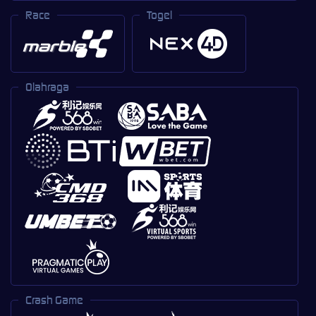
Race
Togel
Olahraga
Crash Game