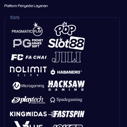
Platform Penyedia Layanan
Slots