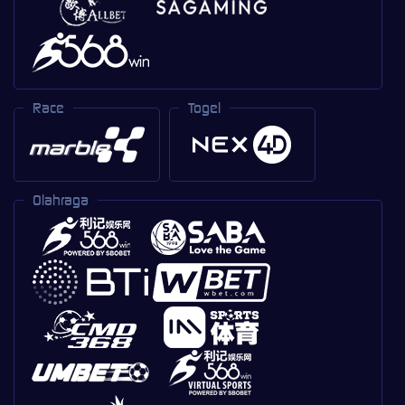
Race
Togel
Olahraga