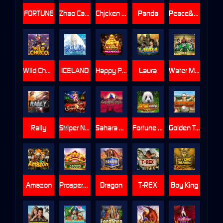
FORTUNE
Zhao Cai Jin Bao
Chjcken Djnner
Panda
Peace&Long Life
Wild Chuco
ICELAND
Happy Prosperous
Laura
Water Margin
Rally
Striper Night
Sahara Gold
Fortune Panda
Golden Tour
Amazon
Prosperous Lions
Dragon
T-REX
Boy King