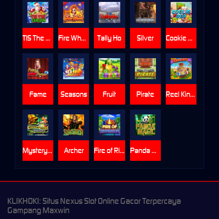
TIS The Season
Fire Wheel
Tally Ho
Silver
Cookie Pop
Fame
Seasons
Fruit
Pirate
Reel King Mega
Mystery Reels Power Reels
Archer
Fire of Riverside
Panda Magic II
KLIKHOKI: Situs Nexus Slot Online Gacor Terpercaya
Gampang Maxwin