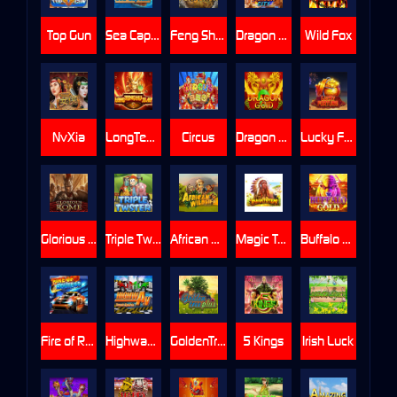
Top Gun
Sea Captain
Feng Shen
Dragon City
Wild Fox
NvXia
LongTengHuXiao2
Circus
Dragon Gold
Lucky Fortune
Glorious Rome
Triple Twister
African Wildlife
Magic Totem
Buffalo Gold
Fire of Route 66
Highway King
GoldenTree
5 Kings
Irish Luck