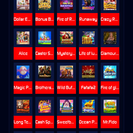
Dollar Eagle
Bonus Bears
Fire of Rue Royale
Runaway
Crazy Restaurant
Alice
Caster Surprise
Mystery Of The Orient
Life of luxury II
Glamourous World
Magic Pearl
Brothers Kingdom
Wild Buffalo
Fafafa2
Fire of glacier gold
Long Teng Hu Xiao
Cash Spark
Sweetbakery
Ocean Party
Mr.Fido