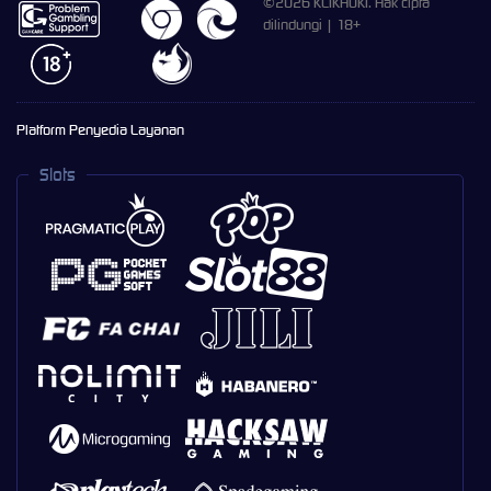
©2026 KLIKHOKI. Hak cipta
dilindungi | 18+
Platform Penyedia Layanan
Slots