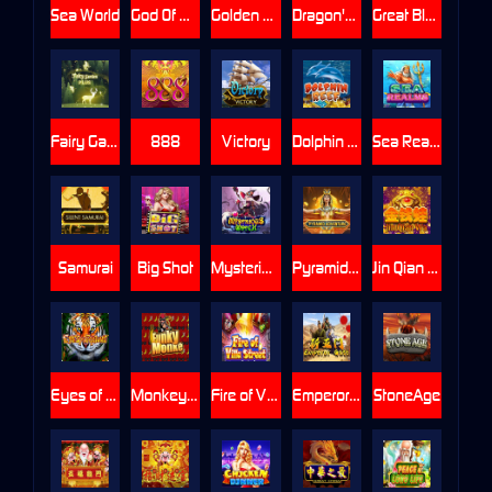
Sea World
God Of Wealth
Golden Rooster
Dragon's Riches
Great Blue
Fairy Garden
888
Victory
Dolphin Reef
Sea Realms
Samurai
Big Shot
Mysterious Witch
Pyramid Adventure
Jin Qian Wa
Eyes of Fortune
Monkey Slots
Fire of Villa Street
Emperor Gate
StoneAge