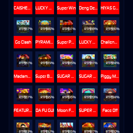
CAISHEN-LUCKY SPREAD
LUCKY ACE 2
Super Win
Deng Deng
HIYAS GEMS
RTP
87%
RTP
86%
RTP
91%
RTP
88%
RTP
86%
Go Clash
PYRAMID OF FLAMES
Super Powerful
LUCKY ACE
Challenge・Golden Pig
RTP
81%
RTP
89%
RTP
85%
RTP
81%
RTP
84%
Madame Caroline
Super Boom
SUGAR TEDDY
SUGAR BOOM
Piggy Master
RTP
87%
RTP
95%
RTP
95%
RTP
89%
RTP
94%
FEATURE BUY - Golden Pig
DA FU GUI
Moon Festival
SUPER LUCKY
Face Off
RTP
83%
RTP
92%
RTP
85%
RTP
87%
RTP
80%