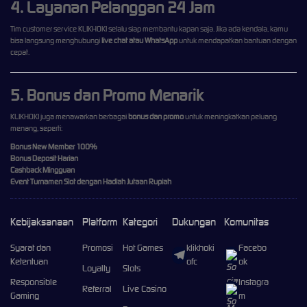
4. Layanan Pelanggan 24 Jam
Tim customer service KLIKHOKI selalu siap membantu kapan saja. Jika ada kendala, kamu
bisa langsung menghubungi
live chat atau WhatsApp
untuk mendapatkan bantuan dengan
cepat.
5. Bonus dan Promo Menarik
KLIKHOKI juga menawarkan berbagai
bonus dan promo
untuk meningkatkan peluang
menang, seperti:
Bonus New Member 100%
Bonus Deposit Harian
Cashback Mingguan
Event Turnamen Slot dengan Hadiah Jutaan Rupiah
Kebijaksanaan
Platform
Kategori
Dukungan
Komunitas
Syarat dan
Promosi
Hot Games
klikhoki
Facebo
Ketentuan
ofc
ok
Loyalty
Slots
Responsible
Instagra
Referral
Live Casino
Gaming
m