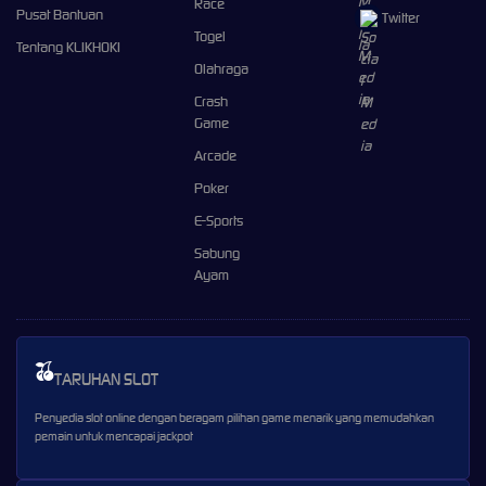
Race
Pusat Bantuan
Twitter
Togel
Tentang KLIKHOKI
Olahraga
Crash
Game
Arcade
Poker
E-Sports
Sabung
Ayam
TARUHAN SLOT
Penyedia slot online dengan beragam pilihan game menarik yang memudahkan
pemain untuk mencapai jackpot