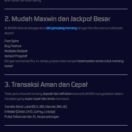
lebih besar dan lebih sering.
2. Mudah Maxwin dan Jackpot Besar
KLIKHOKI dikenal sebagai situs
slot gampang menang
dengan fitur-fitur bonus melimpah,
seperti:
Free Spins
Buy Feature
Multiplier Berlipat
Jackpot Progresif
Dengan kombinasi fitur ini, setiap putaran bisa menjadi
kesempatan emas untuk menang
besar!
3. Transaksi Aman dan Cepat
Tidak perlu khawatir tentang
deposit dan withdraw
karena KLIKHOKI menyediakan sistem
transaksi yang
super cepat dan aman
, termasuk:
Transfer Bank Lokal (BCA, BRI, Mandiri, BNI, dll.)
E-Wallet (DANA, OVO, GoPay, LinkAja)
Pulsa Telkomsel dan XL tanpa potongan