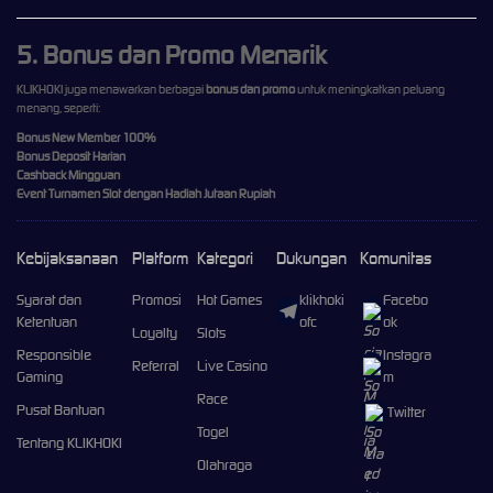
5. Bonus dan Promo Menarik
KLIKHOKI juga menawarkan berbagai
bonus dan promo
untuk meningkatkan peluang
menang, seperti:
Bonus New Member 100%
Bonus Deposit Harian
Cashback Mingguan
Event Turnamen Slot dengan Hadiah Jutaan Rupiah
Kebijaksanaan
Platform
Kategori
Dukungan
Komunitas
Syarat dan
Promosi
Hot Games
klikhoki
Facebo
Ketentuan
ofc
ok
Loyalty
Slots
Responsible
Instagra
Referral
Live Casino
Gaming
m
Race
Pusat Bantuan
Twitter
Togel
Tentang KLIKHOKI
Olahraga