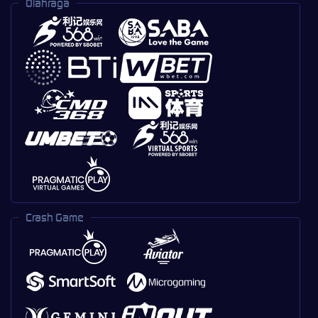
Olahraga
Crash Game