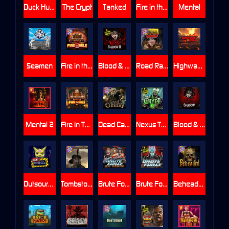
Duck Hunters
The Crypt
Tanked
Fire in the Hole 3
Mental
Seamen
Fire in the Hole 2
Blood & Shadow 2
Road Rage
Highway to Hell
Mental 2
Fire In The Hole xBomb
Dead Canary
Nexus The Crypt
Blood & Shadow
Outsourced
Tombstone RIP
Brute Force: Alien Onslaught
Brute Force
Beheaded