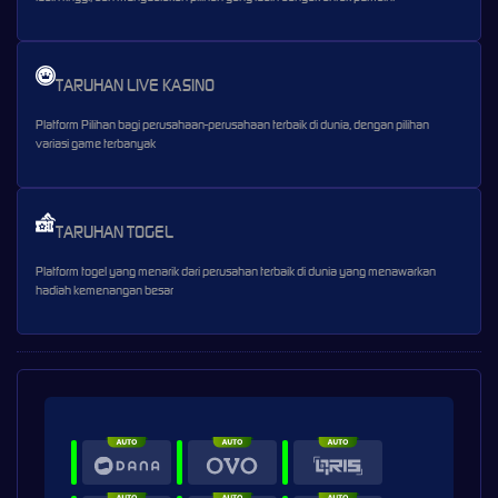
TARUHAN LIVE KASINO
Platform Pilihan bagi perusahaan-perusahaan terbaik di dunia, dengan pilihan
variasi game terbanyak
TARUHAN TOGEL
Platform togel yang menarik dari perusahan terbaik di dunia yang menawarkan
hadiah kemenangan besar