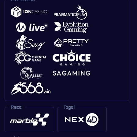
Race
Togel