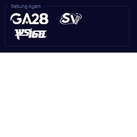
Sabung Ayam