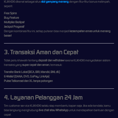
KLIKHOKI dikenal sebagai situs
slot gampang menang
dengan fitur-fitur bonus melimpah,
seperti:
Free Spins
Buy Feature
Multiplier Berlipat
Jackpot Progresif
Dengan kombinasi fitur ini, setiap putaran bisa menjadi
kesempatan emas untuk menang
besar!
3. Transaksi Aman dan Cepat
Tidak perlu khawatir tentang
deposit dan withdraw
karena KLIKHOKI menyediakan sistem
transaksi yang
super cepat dan aman
, termasuk:
Transfer Bank Lokal (BCA, BRI, Mandiri, BNI, dll.)
E-Wallet (DANA, OVO, GoPay, LinkAja)
Pulsa Telkomsel dan XL tanpa potongan
4. Layanan Pelanggan 24 Jam
Tim customer service KLIKHOKI selalu siap membantu kapan saja. Jika ada kendala, kamu
bisa langsung menghubungi
live chat atau WhatsApp
untuk mendapatkan bantuan dengan
cepat.