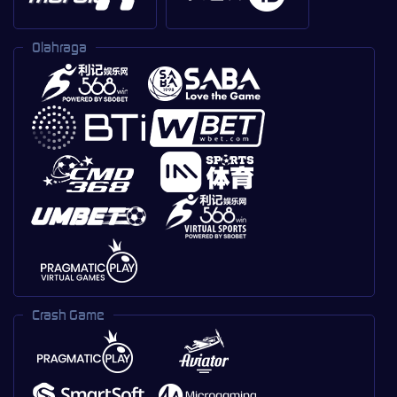
Olahraga
Crash Game