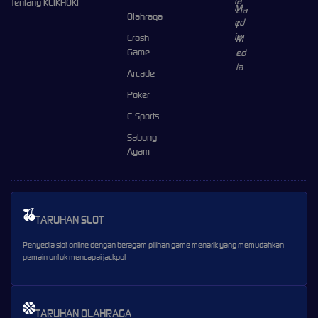
Tentang KLIKHOKI
Olahraga
Crash
Game
Arcade
Poker
E-Sports
Sabung
Ayam
TARUHAN SLOT
Penyedia slot online dengan beragam pilihan game menarik yang memudahkan
pemain untuk mencapai jackpot
TARUHAN OLAHRAGA