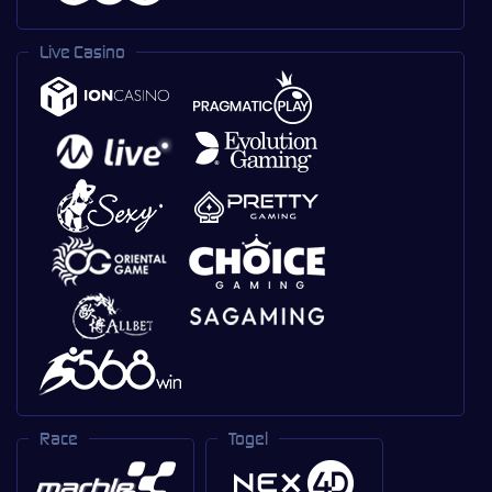
Live Casino
Race
Togel