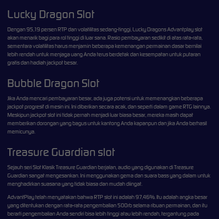
Lucky Dragon Slot
Dengan 95,19 persen RTP dan volatilitas sedang-tinggi, Lucky Dragons Advantplay slot
akan menarik bagi para rol tinggi di luar sana. Rasio pembayaran sedikit di atas rata-rata,
sementara volatilitas harus menjamin beberapa kemenangan permainan dasar bernilai
lebih rendah untuk menjaga uang Anda terus berdetak dan kesempatan untuk putaran
gratis dan hadiah jackpot besar.
Bubble Dragon Slot
Jika Anda mencari pembayaran besar, ada juga potensi untuk memenangkan beberapa
jackpot progresif di mesin ini. Ini diberikan secara acak, dan seperti dalam game RTG lainnya.
Meskipun jackpot slot ini tidak pernah menjadi luar biasa besar, mereka masih dapat
memberikan dorongan yang bagus untuk kantong Anda kapanpun dan jika Anda berhasil
memicunya.
Treasure Guardian slot
Sejauh seri Slot Klasik Treasure Guardian berjalan, audio yang digunakan di Treasure
Guardian sangat mengesankan. Ini menggunakan gema dan suara bass yang dalam untuk
menghadirkan suasana yang tidak biasa dan mudah diingat.
AdvantPlay telah menyatakan bahwa RTP slot ini adalah 97,46%. Itu adalah angka besar
yang ditentukan dengan rata-rata pengembalian 500rb selama ribuan permainan, dan itu
berarti pengembalian Anda sendiri bisa lebih tinggi atau lebih rendah, tergantung pada