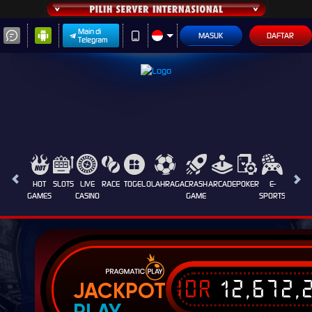
Main di
MASUK
DAFTAR
Telegram
HOT
SLOTS
LIVE
RACE
TOGEL
OLAHRAGA
CRASH
ARCADE
POKER
E-
SABUN
GAMES
CASINO
GAME
SPORTS
AYAM
IDR
12,672,
JACKPOT
PLAY