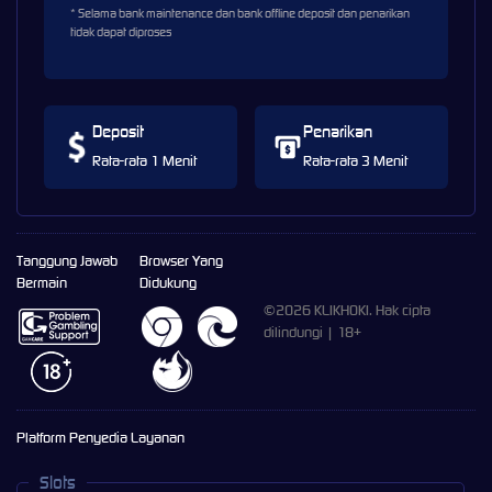
* Selama bank maintenance dan bank offline deposit dan penarikan
tidak dapat diproses
Deposit
Penarikan
Rata-rata 1 Menit
Rata-rata 3 Menit
Tanggung Jawab
Browser Yang
Bermain
Didukung
©2026 KLIKHOKI. Hak cipta
dilindungi | 18+
Platform Penyedia Layanan
Slots