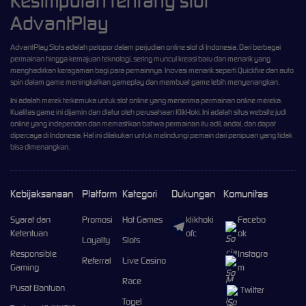
Kesimpulan tentang slot
AdvantPlay
AdvantPlay Slots adalah pelopor dalam perjudian online slot di Indonesia. Dari berbagai
permainan hingga kemajuan teknologi, sering muncul kreasi baru dan menarik yang
menghadirkan keragaman bagi para pemainnya. Inovasi menarik seperti Quickfire dan auto
spin dalam game meningkatkan gameplay dan membuat game lebih menyenangkan.
Ini adalah merek terkemuka untuk slot online yang menerima permainan online mereka.
Kualitas game ini dijamin dan diatur oleh perusahaan KlikHoki. Ini adalah situs website judi
online yang independen dan memastikan bahwa permainan itu adil, andal, dan dapat
dipercaya di Indonesia. Hal ini dilakukan untuk melindungi pemain dari penipuan yang tidak
bisa dimenangkan.
Kebijaksanaan
Platform
Kategori
Dukungan
Komunitas
Syarat dan
Promosi
Hot Games
klikhoki
Facebo
Ketentuan
ofc
ok
Loyalty
Slots
Responsible
Instagra
Referral
Live Casino
Gaming
m
Race
Pusat Bantuan
Twitter
Togel