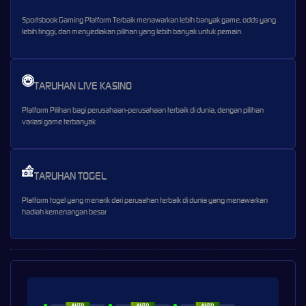
Sportsbook Gaming Platform Terbaik menawarkan lebih banyak game, odds yang
lebih tinggi, dan menyediakan pilihan yang lebih banyak untuk pemain.
TARUHAN LIVE KASINO
Platform Pilihan bagi perusahaan-perusahaan terbaik di dunia, dengan pilihan
variasi game terbanyak
TARUHAN TOGEL
Platform togel yang menarik dari perusahan terbaik di dunia yang menawarkan
hadiah kemenangan besar