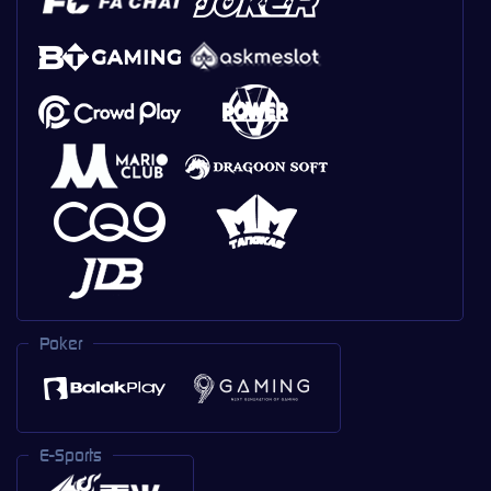
Poker
E-Sports