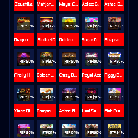
Zeustrike
Mahjong Roar
Maya: Elemental Totem
Aztec: Gold Temple
Aztec: Bonus Hunt 2
RTP
95%
RTP
96%
RTP
97%
RTP
95%
RTP
95%
Dragon Chi’s Quest
Slotto 4D
Golden Football
Sugar Crush
Rhapsody of Muertos
RTP
96%
RTP
97%
RTP
96%
RTP
96%
RTP
95%
Firefly Hunter
Golden Egypt
Crazy Bounty
Royal Ace
Piggy Bank Gold
RTP
96%
RTP
97%
RTP
95%
RTP
98%
RTP
95%
Xiang Qi Ways 2
Dragon Chi's Quest 2
Aztec: Bonus Hunt
Last Samurai
Fish Prawn Crab Bonanza
RTP
90%
RTP
81%
RTP
84%
RTP
90%
RTP
94%