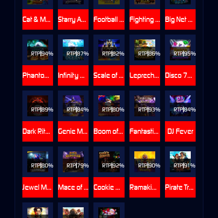
Cat & Mouse
Starry Adventure
Football Fever
Fighting Bull
Big Net Bass
RTP
94%
RTP
87%
RTP
82%
RTP
86%
RTP
95%
Phantom Multiplier
Infinity Ocean
Scale of Heaven: Anubis
Leprechaun’s Fortune
Disco 777 Hold and Win
RTP
89%
RTP
84%
RTP
80%
RTP
93%
RTP
84%
Dark Ritual
Genie Mystery
Boom of Prosperity
Fantastic Beast
DJ Fever
RTP
80%
RTP
79%
RTP
92%
RTP
90%
RTP
91%
Jewel Mastermind
Mace of Hercules
Cookie Hunter
Ramakien Blessing
Pirate Treasure Hunt