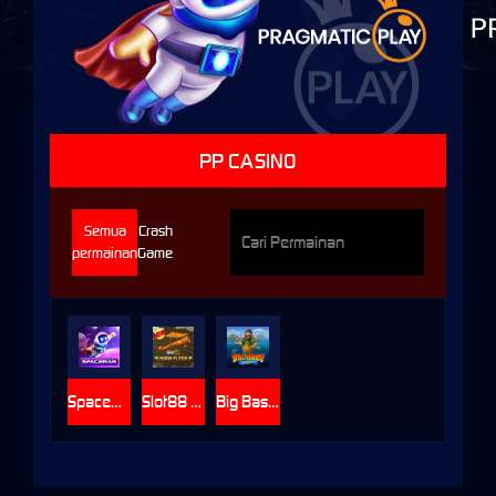
PP CASINO
Semua
Crash
permainan
Game
Spaceman
Slot88 High Flyer
Big Bass Crash