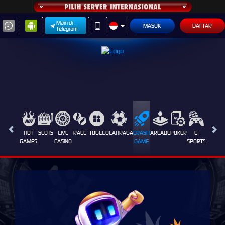
Main di
MASUK
DAFTAR
Telegram
HOT
SLOTS
LIVE
RACE
TOGEL
OLAHRAGA
CRASH
ARCADE
POKER
E-
SABUN
GAMES
CASINO
GAME
SPORTS
AYAM