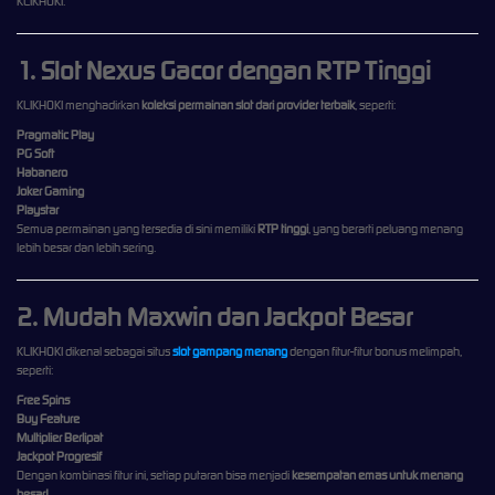
KLIKHOKI:
1. Slot Nexus Gacor dengan RTP Tinggi
KLIKHOKI menghadirkan
koleksi permainan slot dari provider terbaik
, seperti:
Pragmatic Play
PG Soft
Habanero
Joker Gaming
Playstar
Semua permainan yang tersedia di sini memiliki
RTP tinggi
, yang berarti peluang menang
lebih besar dan lebih sering.
2. Mudah Maxwin dan Jackpot Besar
KLIKHOKI dikenal sebagai situs
slot gampang menang
dengan fitur-fitur bonus melimpah,
seperti:
Free Spins
Buy Feature
Multiplier Berlipat
Jackpot Progresif
Dengan kombinasi fitur ini, setiap putaran bisa menjadi
kesempatan emas untuk menang
besar!