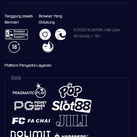
Tanggung Jawab
Browser Yang
Bermain
Didukung
©2026 KLIKHOKI. Hak cipta
dilindungi | 18+
Platform Penyedia Layanan
Slots