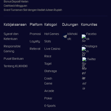
Bonus Deposit Harian
Cashback Mingguan
Event Turnamen Slot dengan Hadiah Jutaan Rupiah
Kebijaksanaan
Platform
Kategori
Dukungan
Komunitas
Syarat dan
Promosi
Hot Games
klikhoki
Facebo
Ketentuan
ofc
ok
Loyalty
Slots
Responsible
Instagra
Referral
Live Casino
Gaming
m
Race
Pusat Bantuan
Twitter
Togel
Tentang KLIKHOKI
Olahraga
Crash
Game
Arcade
Poker
E-Sports