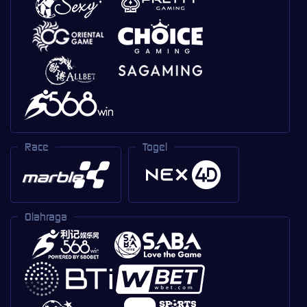
Race
Togel
Olahraga