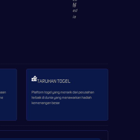
TARUHAN TOGEL
haan
Platform togel yang menarik dari perusahan
ame
terbaik di dunia yang menawarkan hadiah
kemenangan besar