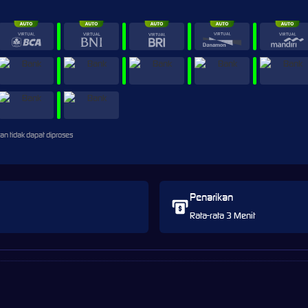
an tidak dapat diproses
Penarikan
Rata-rata 3 Menit