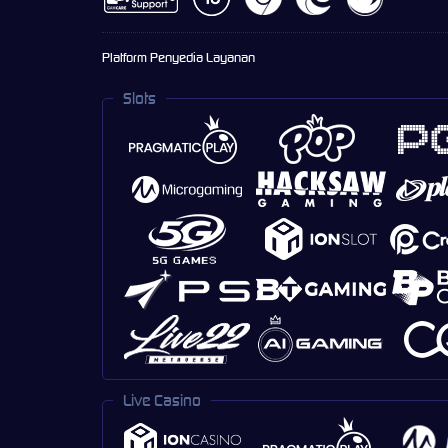
Platform Penyedia Layanan
Slots
Live Casino