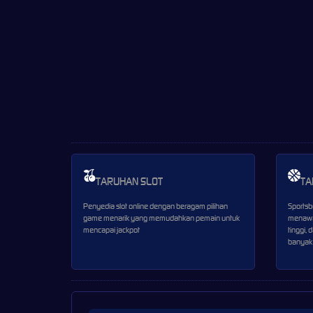
TARUHAN SLOT
TA
Penyedia slot online dengan beragam pilihan
Sportsb
game menarik yang memudahkan pemain untuk
menawar
mencapai jackpot
tinggi,
banyak 