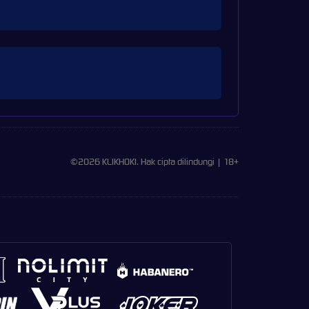
©2026 KLIKHOKI. Hak cipta dilindungi | 18+