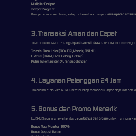
Multiplier Berlipat
Jackpot Progresif
Dengan kombinasi fitur ini, setiap putaran bisa menjadi
kesempatan emas un
3. Transaksi Aman dan Cepat
Tidak perlu khawatir tentang
deposit dan withdraw
karena KLIKHOKI menyedi
Transfer Bank Lokal (BCA, BRI, Mandiri, BNI, dll.)
E-Wallet (DANA, OVO, GoPay, LinkAja)
Pulsa Telkomsel dan XL tanpa potongan
4. Layanan Pelanggan 24 Jam
Tim customer service KLIKHOKI selalu siap membantu kapan saja. Jika ada
5. Bonus dan Promo Menarik
KLIKHOKI juga menawarkan berbagai
bonus dan promo
untuk meningkatkan
Bonus New Member 100%
Bonus Deposit Harian