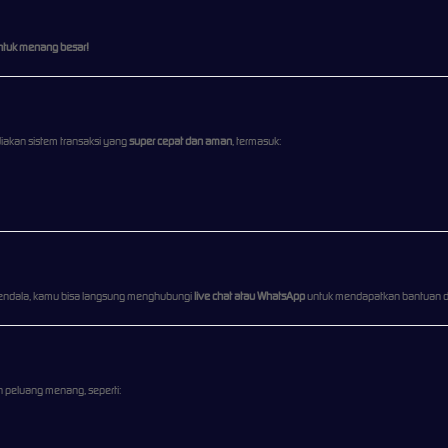
tuk menang besar!
akan sistem transaksi yang
super cepat dan aman
, termasuk:
 kendala, kamu bisa langsung menghubungi
live chat atau WhatsApp
untuk mendapatkan bantuan d
 peluang menang, seperti: