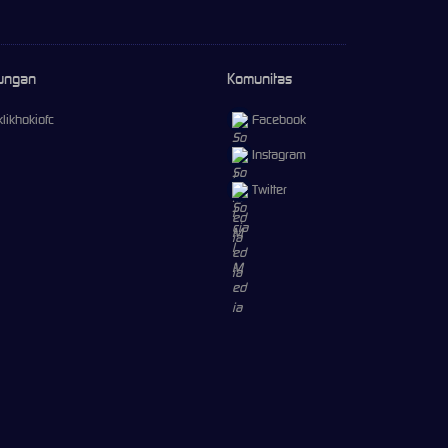
ungan
Komunitas
klikhokiofc
Facebook
Instagram
Twitter