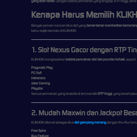
yang lebih besar
. Dengan koleksi permainan yang lengkap, RTP tinggi, serta
Kenapa Harus Memilih KLIK
Banyak pemain mencari situs slot yang
benar-benar memberikan kemenan
kamu wajib bermain di KLIKHOKI:
1. Slot Nexus Gacor dengan RTP Tin
KLIKHOKI menghadirkan
koleksi permainan slot dari provider terbaik
, seperti:
Pragmatic Play
PG Soft
Habanero
Joker Gaming
Playstar
Semua permainan yang tersedia di sini memiliki
RTP tinggi
, yang berarti pel
2. Mudah Maxwin dan Jackpot Bes
KLIKHOKI dikenal sebagai situs
slot gampang menang
dengan fitur-fitur bon
Free Spins
Buy Feature