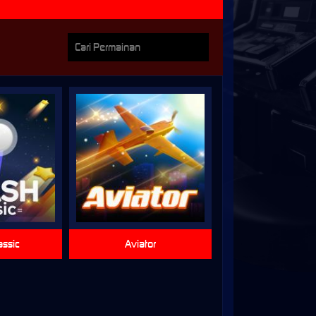
assic
Aviator