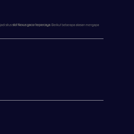
di situs
slot Nexus gacor terpercaya
. Berikut beberapa alasan mengapa