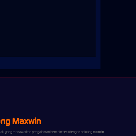
pang Maxwin
baik yang menawarkan pengalaman bermain seru dengan peluang
maxwin