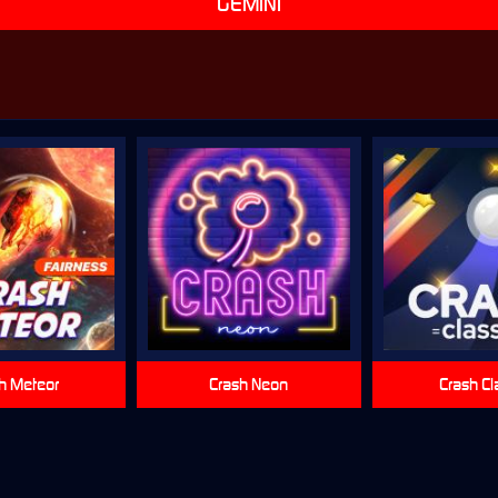
GEMINI
h Meteor
Crash Neon
Crash Cl