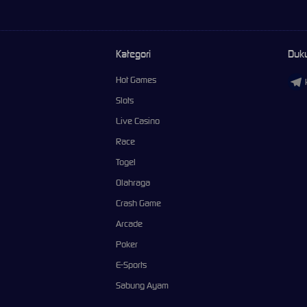
Kategori
Duk
Hot Games
Slots
Live Casino
Race
Togel
Olahraga
Crash Game
Arcade
Poker
E-Sports
Sabung Ayam