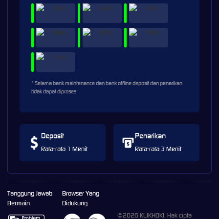
* Selama bank maintenance dan bank offline deposit dan penarikan
tidak dapat diproses
Deposit
Penarikan
Rata-rata 1 Menit
Rata-rata 3 Menit
Tanggung Jawab
Browser Yang
Bermain
Didukung
©2026 KLIKHOKI. Hak cipta