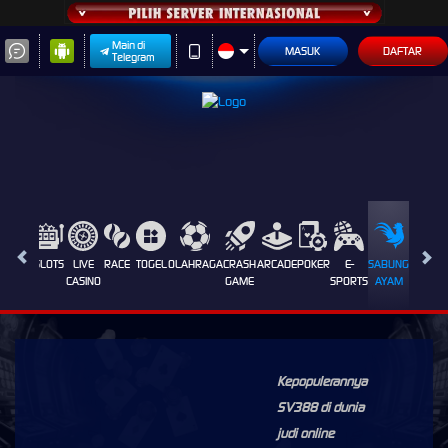
Main di
MASUK
DAFTAR
Telegram
HOT
SLOTS
LIVE
RACE
TOGEL
OLAHRAGA
CRASH
ARCADE
POKER
E-
SABUNG
PROMOS
GAMES
CASINO
GAME
SPORTS
AYAM
Kepopulerannya
SV388 di dunia
judi online