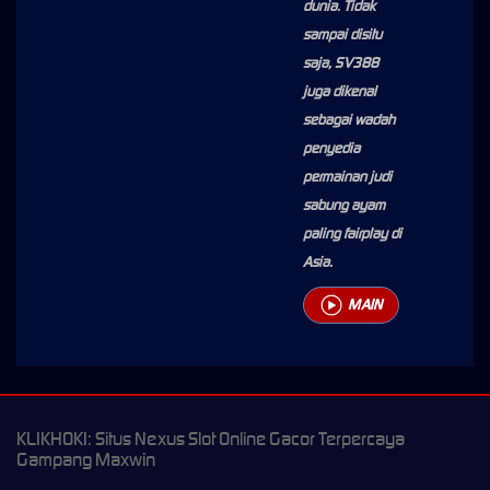
dunia. Tidak
sampai disitu
saja, SV388
juga dikenal
sebagai wadah
penyedia
permainan judi
sabung ayam
paling fairplay di
Asia.
MAIN
KLIKHOKI: Situs Nexus Slot Online Gacor Terpercaya
Gampang Maxwin