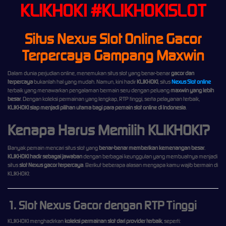
KLIKHOKI #KLIKHOKISLOT
Situs Nexus Slot Online Gacor
Terpercaya Gampang Maxwin
Dalam dunia perjudian online, menemukan situs slot yang benar-benar
gacor dan
terpercaya
bukanlah hal yang mudah. Namun, kini hadir
KLIKHOKI
, situs
Nexus Slot online
terbaik yang menawarkan pengalaman bermain seru dengan peluang
maxwin yang lebih
besar
. Dengan koleksi permainan yang lengkap, RTP tinggi, serta pelayanan terbaik,
KLIKHOKI siap menjadi pilihan utama bagi para pemain slot online di Indonesia
.
Kenapa Harus Memilih KLIKHOKI?
Banyak pemain mencari situs slot yang
benar-benar memberikan kemenangan besar
.
KLIKHOKI hadir sebagai jawaban
dengan berbagai keunggulan yang membuatnya menjadi
situs
slot Nexus gacor terpercaya
. Berikut beberapa alasan mengapa kamu wajib bermain di
KLIKHOKI:
1. Slot Nexus Gacor dengan RTP Tinggi
KLIKHOKI menghadirkan
koleksi permainan slot dari provider terbaik
, seperti: