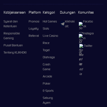
Kebijaksanaan
Platform
Kategori
Dukungan
Komunitas
Syarat dan
Promosi
Hot Games
klikhoki
Facebo
Ketentuan
ofc
ok
Loyalty
Slots
Responsible
Instagra
Referral
Live Casino
Gaming
m
Race
Pusat Bantuan
Twitter
Togel
Tentang KLIKHOKI
Olahraga
Crash
Game
Arcade
Poker
E-Sports
Sabung
Ayam