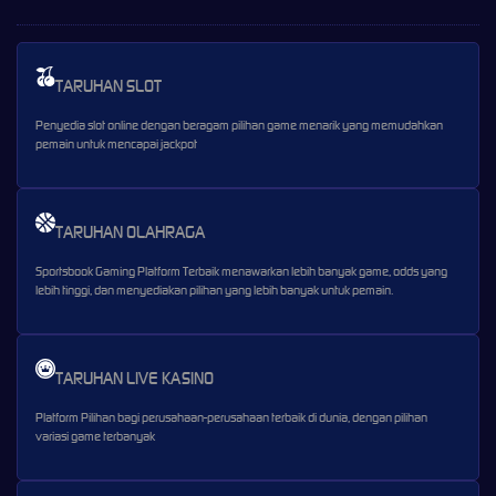
TARUHAN SLOT
Penyedia slot online dengan beragam pilihan game menarik yang memudahkan
pemain untuk mencapai jackpot
TARUHAN OLAHRAGA
Sportsbook Gaming Platform Terbaik menawarkan lebih banyak game, odds yang
lebih tinggi, dan menyediakan pilihan yang lebih banyak untuk pemain.
TARUHAN LIVE KASINO
Platform Pilihan bagi perusahaan-perusahaan terbaik di dunia, dengan pilihan
variasi game terbanyak