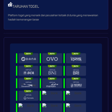
TARUHAN TOGEL
Platform togel yang menarik dari perusahan terbaik di dunia yang menawarkan
hadiah kemenangan besar