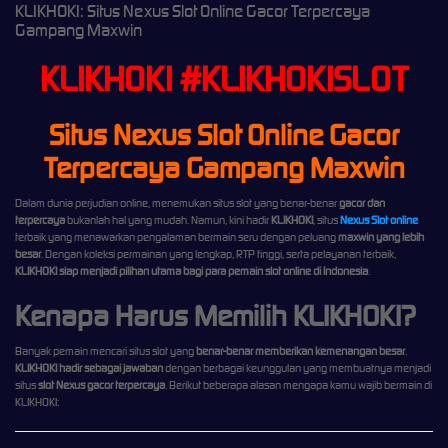
KLIKHOKI: Situs Nexus Slot Online Gacor Terpercaya
Gampang Maxwin
KLIKHOKI #KLIKHOKISLOT
Situs Nexus Slot Online Gacor
Terpercaya Gampang Maxwin
Dalam dunia perjudian online, menemukan situs slot yang benar-benar
gacor dan
terpercaya
bukanlah hal yang mudah. Namun, kini hadir
KLIKHOKI
, situs
Nexus Slot online
terbaik yang menawarkan pengalaman bermain seru dengan peluang
maxwin yang lebih
besar
. Dengan koleksi permainan yang lengkap, RTP tinggi, serta pelayanan terbaik,
KLIKHOKI siap menjadi pilihan utama bagi para pemain slot online di Indonesia
.
Kenapa Harus Memilih KLIKHOKI?
Banyak pemain mencari situs slot yang
benar-benar memberikan kemenangan besar
.
KLIKHOKI hadir sebagai jawaban
dengan berbagai keunggulan yang membuatnya menjadi
situs
slot Nexus gacor terpercaya
. Berikut beberapa alasan mengapa kamu wajib bermain di
KLIKHOKI: