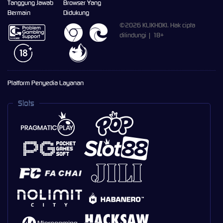
Tanggung Jawab
Browser Yang
Bermain
Didukung
©2026 KLIKHOKI. Hak cipta
dilindungi | 18+
Platform Penyedia Layanan
Slots