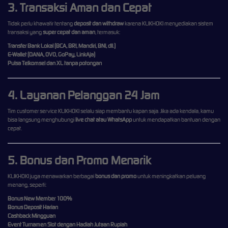
3. Transaksi Aman dan Cepat
Tidak perlu khawatir tentang
deposit dan withdraw
karena KLIKHOKI menyediakan sistem
transaksi yang
super cepat dan aman
, termasuk:
Transfer Bank Lokal (BCA, BRI, Mandiri, BNI, dll.)
E-Wallet (DANA, OVO, GoPay, LinkAja)
Pulsa Telkomsel dan XL tanpa potongan
4. Layanan Pelanggan 24 Jam
Tim customer service KLIKHOKI selalu siap membantu kapan saja. Jika ada kendala, kamu
bisa langsung menghubungi
live chat atau WhatsApp
untuk mendapatkan bantuan dengan
cepat.
5. Bonus dan Promo Menarik
KLIKHOKI juga menawarkan berbagai
bonus dan promo
untuk meningkatkan peluang
menang, seperti:
Bonus New Member 100%
Bonus Deposit Harian
Cashback Mingguan
Event Turnamen Slot dengan Hadiah Jutaan Rupiah