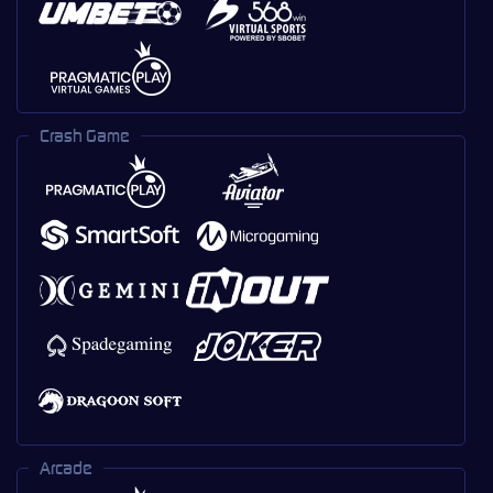
Crash Game
Arcade