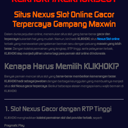
Situs Nexus Slot Online Gacor
Terpercaya Gampang Maxwin
Dalam dunia perjudian online, menemukan situs slot yang benar-benar
gacor dan
terpercaya
bukanlah hal yang mudah. Namun, kini hadir
KLIKHOKI
, situs
Nexus Slot online
terbaik yang menawarkan pengalaman bermain seru dengan peluang
maxwin yang lebih
besar
. Dengan koleksi permainan yang lengkap, RTP tinggi, serta pelayanan terbaik,
KLIKHOKI siap menjadi pilihan utama bagi para pemain slot online di Indonesia
.
Kenapa Harus Memilih KLIKHOKI?
Banyak pemain mencari situs slot yang
benar-benar memberikan kemenangan besar
.
KLIKHOKI hadir sebagai jawaban
dengan berbagai keunggulan yang membuatnya menjadi
situs
slot Nexus gacor terpercaya
. Berikut beberapa alasan mengapa kamu wajib bermain di
KLIKHOKI:
1. Slot Nexus Gacor dengan RTP Tinggi
KLIKHOKI menghadirkan
koleksi permainan slot dari provider terbaik
, seperti:
Pragmatic Play