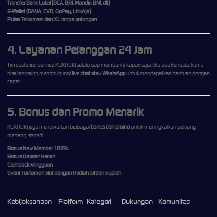
Transfer Bank Lokal (BCA, BRI, Mandiri, BNI, dll.)
E-Wallet (DANA, OVO, GoPay, LinkAja)
Pulsa Telkomsel dan XL tanpa potongan
4. Layanan Pelanggan 24 Jam
Tim customer service KLIKHOKI selalu siap membantu kapan saja. Jika ada kendala, kamu
bisa langsung menghubungi
live chat atau WhatsApp
untuk mendapatkan bantuan dengan
cepat.
5. Bonus dan Promo Menarik
KLIKHOKI juga menawarkan berbagai
bonus dan promo
untuk meningkatkan peluang
menang, seperti:
Bonus New Member 100%
Bonus Deposit Harian
Cashback Mingguan
Event Turnamen Slot dengan Hadiah Jutaan Rupiah
Kebijaksanaan
Platform
Kategori
Dukungan
Komunitas