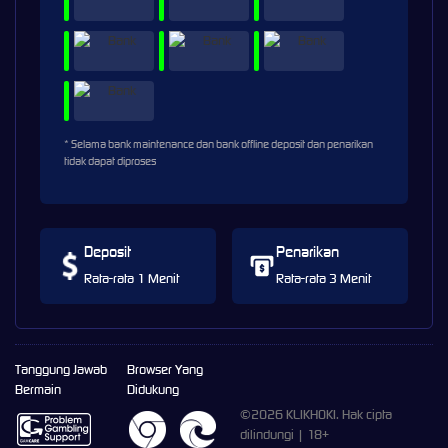
* Selama bank maintenance dan bank offline deposit dan penarikan
tidak dapat diproses
Deposit
Penarikan
Rata-rata 1 Menit
Rata-rata 3 Menit
Tanggung Jawab
Browser Yang
Bermain
Didukung
©2026 KLIKHOKI. Hak cipta
dilindungi | 18+