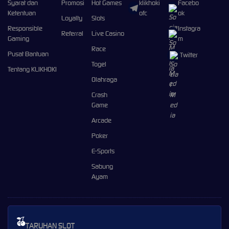
Syarat dan
Promosi
Hot Games
klikhoki
Facebo
Ketentuan
ofc
ok
Loyalty
Slots
Responsible
Instagra
Referral
Live Casino
Gaming
m
Race
Pusat Bantuan
Twitter
Togel
Tentang KLIKHOKI
Olahraga
Crash
Game
Arcade
Poker
E-Sports
Sabung
Ayam
TARUHAN SLOT