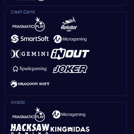
Crash Game
Arcade