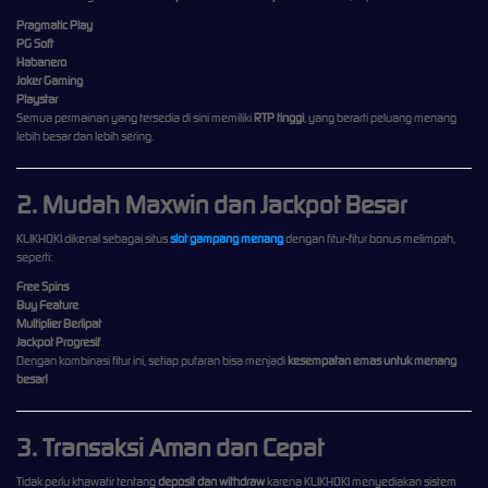
Pragmatic Play
PG Soft
Habanero
Joker Gaming
Playstar
Semua permainan yang tersedia di sini memiliki
RTP tinggi
, yang berarti peluang menang
lebih besar dan lebih sering.
2. Mudah Maxwin dan Jackpot Besar
KLIKHOKI dikenal sebagai situs
slot gampang menang
dengan fitur-fitur bonus melimpah,
seperti:
Free Spins
Buy Feature
Multiplier Berlipat
Jackpot Progresif
Dengan kombinasi fitur ini, setiap putaran bisa menjadi
kesempatan emas untuk menang
besar!
3. Transaksi Aman dan Cepat
Tidak perlu khawatir tentang
deposit dan withdraw
karena KLIKHOKI menyediakan sistem