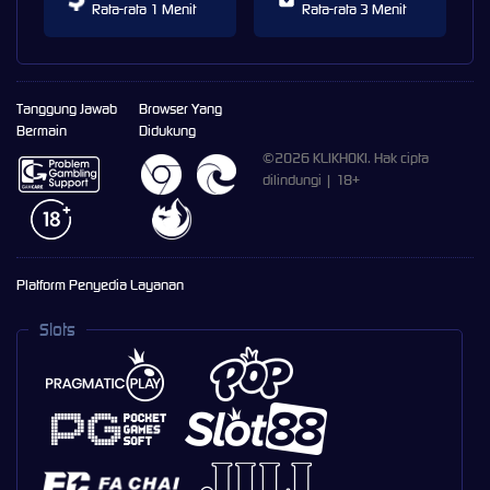
Rata-rata 1 Menit
Rata-rata 3 Menit
Tanggung Jawab
Browser Yang
Bermain
Didukung
©2026 KLIKHOKI. Hak cipta
dilindungi | 18+
Platform Penyedia Layanan
Slots