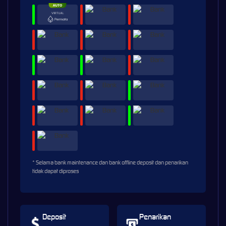
* Selama bank maintenance dan bank offline deposit dan penarikan
tidak dapat diproses
Deposit
Penarikan