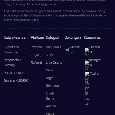
uang asli secara gratis, cepat dan juga aman.
Anda tidak perlu khawatir mengenai data diri anda bersama kami, karena MicroGaming
sebagai agen judi jackpot terpercaya akan menjaga kerahasiaan data lengkap anda dan
dijamin keamanannya 100%.
Kebijaksanaan
Platform
Kategori
Dukungan
Komunitas
Syarat dan
Promosi
Hot Games
klikhoki
Facebo
Ketentuan
ofc
ok
Loyalty
Slots
Responsible
Instagra
Referral
Live Casino
Gaming
m
Race
Pusat Bantuan
Twitter
Togel
Tentang KLIKHOKI
Olahraga
Crash
Game
Arcade
Poker