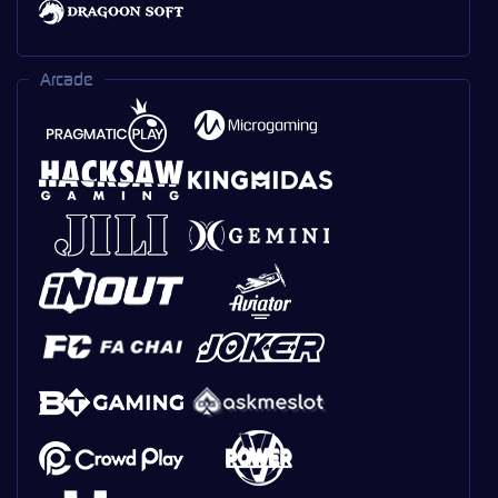
Arcade