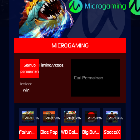
MICROGAMING
Semua
Fishing
Arcade
permainan
Instant
Win
RTP
83%
RTP
89%
RTP
87%
RTP
91%
RTP
84%
Fortune Fishing
Dice Pop
WD Golden Fuwa Fishing
Big Button Bash
SoccerX