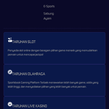
E-Sports
Sabung
Ayam
TARUHAN SLOT
Penyedia slot online dengan beragam pilihan game menarik yang memudahkan
pemain untuk mencapai jackpot
TARUHAN OLAHRAGA
Sportsbook Gaming Platform Terbaik menawarkan lebih banyak game, odds yang
lebih tinggi, dan menyediakan pilihan yang lebih banyak untuk pemain.
TARUHAN LIVE KASINO