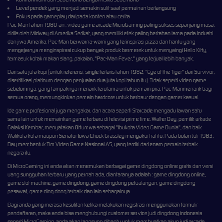
Level pendek yang menjadi semakin sulit saat permainan berlangsung
Fokus pada gameplay daripada konten atau cerita
Pac-Man tahun 1980-an , video game arcade MicroGaming paling sukses sepanjang masa,
dirilis oleh Midway di Amerika Serikat, yang memiliki efek paling bertahan lama pada industri
dan jiwa Amerika. Pac-Man berwarna-warni yang terinspirasi pizza dan hantu yang
mengejarnya menginspirasi cukup banyak produk bermerek untuk menyaingi Hello Kitty,
termasuk kotak makan siang, pakaian, "Pac-Man Fever," yang terjual lebih banyak.
Dari satu juta kopi (untuk referensi, single terlaris tahun 1982, "Eye of the Tiger" dari Survivor,
disertifikasi platinum dengan penjualan dua juta kopi tahun itu). Tidak seperti video game
sebelumnya, yang tampaknya menarik terutama untuk pemain pria, Pac-Manmenarik bagi
semua orang, memungkinkan pemain hardcore untuk berbaur dengan gamer kasual.
Ide game profesional juga mengakar, dan acara seperti Starcade mengadu lawan satu
sama lain untuk memainkan game terbaru di televisi prime time. Walter Day, pemilik arkade
Galaksi Kembar, menyatakan Ottumwa sebagai "Ibukota Video Game Dunia", dan baik
Walikota kota maupun Senator Iowa Chuck Grassley mengakui hal itu. Pada bulan Juli 1983,
Day membentuk Tim Video Game Nasional AS, yang terdiri dari enam pemain terbaik
negara itu.
Di MicroGaming ini anda akan menemukan berbagai game dingdong online gratis dan versi
uang sungguhan terbaru yang pernah ada, diantaranya adalah : game dingdong online,
game slot machine, game dingdong, game dingdong petualangan, game dingdong
pesawat, game ding dong terbaik dan lain sebagainya.
Bagi anda yang merasa kesulitan ketika melakukan registrasi menggunakan formulir
pendaftaran, maka anda bisa menghubungi customer service judi dingdong indonesia
seperti MicroGaming, anda akan langsung dibantu untuk membuatkan akun judi arcade