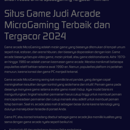
Situs Game Judi Arcade
MicroGaming Terbaik dan
Tergacor 2024
Game arcade MicroGaming adalah mesin game yang biasanya ditemukan di tempat umum
seperti mal, restoran, dan arena hiburan, dan biasanya dioperasikan dengan koin. Game
arcade biasanya berupa video game, mesin pinball, atau game elektromekanis. Akhir 1970-
an hingga 1980-an adalah zaman keemasan game arcade. Mereka menikmati beberapa
popularitas relatif bahkan selama awal 1990-an. Namun, popularitas platform ini perlahan
menurun, karena konsol dan game PC menjadi terkenal.
Game arcade MicroGaming sering kali memiliki level pendek, yang dengan cepat
meningkatkan kesulitan dengan kontrol yang sederhana dan intuitif. Pemain game pada
dasarnya menyewa game selama avatar game masih hidup. Agar model bisnis ini
menguntungkan, tingkat kesulitan permainan harus cukup tinggi untuk membuat pemain
mencapai keadaan permainan dan cukup menarik atau adiktif untuk membuat pemain
tetap bermain. Saat ini, arcade jelas mati di sebagian besar dunia karena teknologi yang
dulunya menakjubkan tersedia di ponsel Anda.
Game PC atau konsol terkadang disebut sebagai game arcade jika memiliki kualitas yang
sama dengan game arcade nyata seperti berikut ini:
Kontrol intuitif dan sederhana dengan fisika sederhana