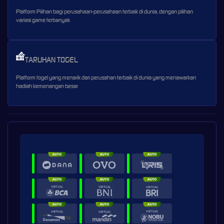
Platform Pilihan bagi perusahaan-perusahaan terbaik di dunia, dengan pilihan
variasi game terbanyak
TARUHAN TOGEL
Platform togel yang menarik dari perusahan terbaik di dunia yang menawarkan
hadiah kemenangan besar