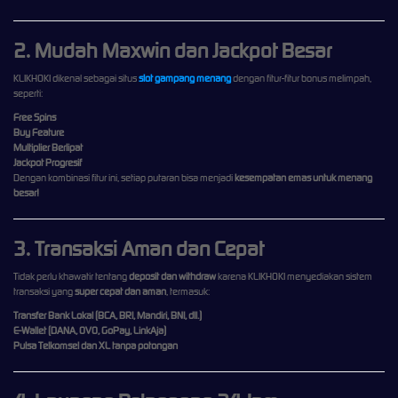
2. Mudah Maxwin dan Jackpot Besar
KLIKHOKI dikenal sebagai situs
slot gampang menang
dengan fitur-fitur bonus melimpah,
seperti:
Free Spins
Buy Feature
Multiplier Berlipat
Jackpot Progresif
Dengan kombinasi fitur ini, setiap putaran bisa menjadi
kesempatan emas untuk menang
besar!
3. Transaksi Aman dan Cepat
Tidak perlu khawatir tentang
deposit dan withdraw
karena KLIKHOKI menyediakan sistem
transaksi yang
super cepat dan aman
, termasuk:
Transfer Bank Lokal (BCA, BRI, Mandiri, BNI, dll.)
E-Wallet (DANA, OVO, GoPay, LinkAja)
Pulsa Telkomsel dan XL tanpa potongan