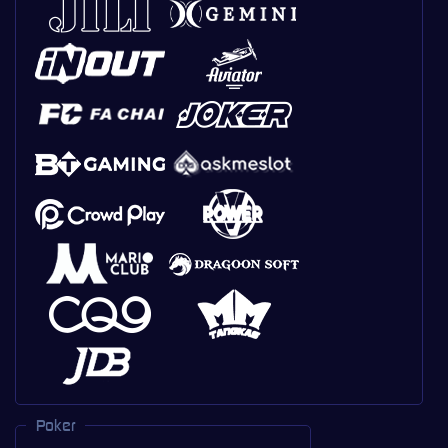
Poker