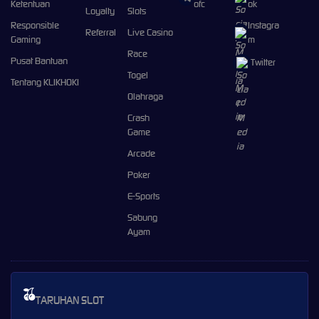
Ketentuan
ofc
ok
Loyalty
Slots
Responsible
Instagra
Referral
Live Casino
Gaming
m
Race
Pusat Bantuan
Twitter
Togel
Tentang KLIKHOKI
Olahraga
Crash
Game
Arcade
Poker
E-Sports
Sabung
Ayam
TARUHAN SLOT