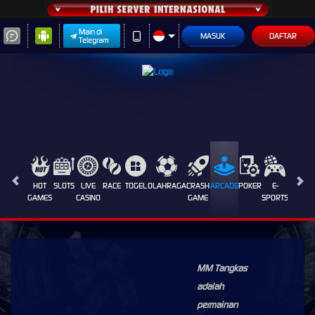
Main di
MASUK
DAFTAR
Telegram
HOT
SLOTS
LIVE
RACE
TOGEL
OLAHRAGA
CRASH
ARCADE
POKER
E-
SABUN
GAMES
CASINO
GAME
SPORTS
AYAM
MM Tangkas
adalah
permainan