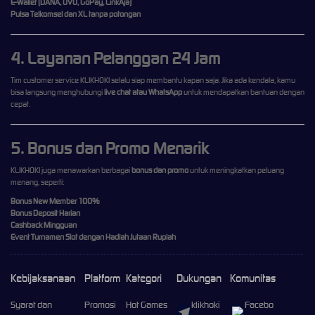
E-Wallet (DANA, OVO, GoPay, LinkAja)
Pulsa Telkomsel dan XL tanpa potongan
4. Layanan Pelanggan 24 Jam
Tim customer service KLIKHOKI selalu siap membantu kapan saja. Jika ada kendala, kamu
bisa langsung menghubungi
live chat atau WhatsApp
untuk mendapatkan bantuan dengan
cepat.
5. Bonus dan Promo Menarik
KLIKHOKI juga menawarkan berbagai
bonus dan promo
untuk meningkatkan peluang
menang, seperti:
Bonus New Member 100%
Bonus Deposit Harian
Cashback Mingguan
Event Turnamen Slot dengan Hadiah Jutaan Rupiah
Kebijaksanaan
Platform
Kategori
Dukungan
Komunitas
Syarat dan
Promosi
Hot Games
klikhoki
Facebo