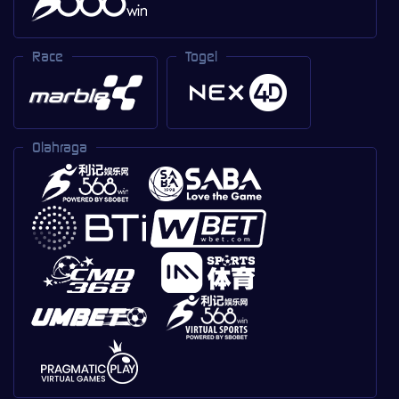
Race
Togel
Olahraga