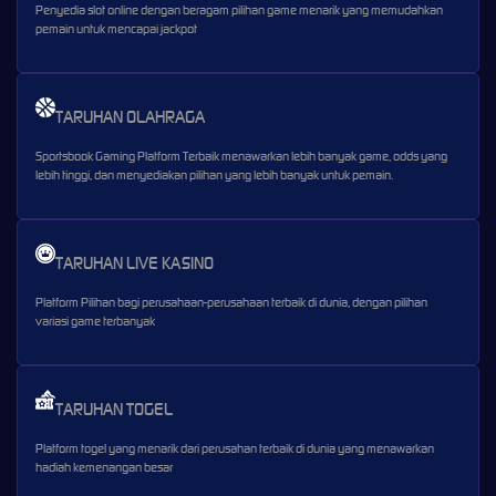
Penyedia slot online dengan beragam pilihan game menarik yang memudahkan
pemain untuk mencapai jackpot
TARUHAN OLAHRAGA
Sportsbook Gaming Platform Terbaik menawarkan lebih banyak game, odds yang
lebih tinggi, dan menyediakan pilihan yang lebih banyak untuk pemain.
TARUHAN LIVE KASINO
Platform Pilihan bagi perusahaan-perusahaan terbaik di dunia, dengan pilihan
variasi game terbanyak
TARUHAN TOGEL
Platform togel yang menarik dari perusahan terbaik di dunia yang menawarkan
hadiah kemenangan besar