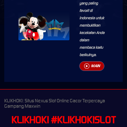
yang paling
favorit di
Indonesia untuk
membuktikan
kecekatan Anda
dalam
membaca kartu
berikutnya.
MAIN
KLIKHOKI: Situs Nexus Slot Online Gacor Terpercaya
Gampang Maxwin
KLIKHOKI #KLIKHOKISLOT