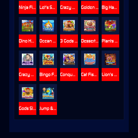
Ninja Fishing
Let's Shoot
Crazy Orb
Golden Zuma
Big Hammer
Dino Hunter
Ocean Lord
3 Gods Fishing
Dessert Party
Plants vs. Dinos
Crazy Bartender
Bingo Fishing
Conqueror's Treasure
Cat Fishing
Lion's Orb
Gods Slash Fish
Jump & Jump