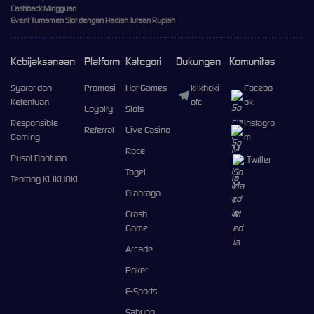
Cashback Mingguan
Event Turnamen Slot dengan Hadiah Jutaan Rupiah
Kebijaksanaan
Platform
Kategori
Dukungan
Komunitas
Syarat dan
Promosi
Hot Games
klikhoki
Facebo
Ketentuan
ofc
ok
Loyalty
Slots
Responsible
Instagra
Referral
Live Casino
Gaming
m
Race
Pusat Bantuan
Twitter
Togel
Tentang KLIKHOKI
Olahraga
Crash
Game
Arcade
Poker
E-Sports
Sabung