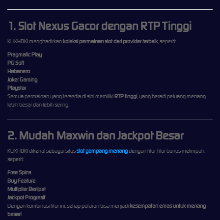
1. Slot Nexus Gacor dengan RTP Tinggi
KLIKHOKI menghadirkan
koleksi permainan slot dari provider terbaik
, seperti:
Pragmatic Play
PG Soft
Habanero
Joker Gaming
Playstar
Semua permainan yang tersedia di sini memiliki
RTP tinggi
, yang berarti peluang menang
lebih besar dan lebih sering.
2. Mudah Maxwin dan Jackpot Besar
KLIKHOKI dikenal sebagai situs
slot gampang menang
dengan fitur-fitur bonus melimpah,
seperti:
Free Spins
Buy Feature
Multiplier Berlipat
Jackpot Progresif
Dengan kombinasi fitur ini, setiap putaran bisa menjadi
kesempatan emas untuk menang
besar!