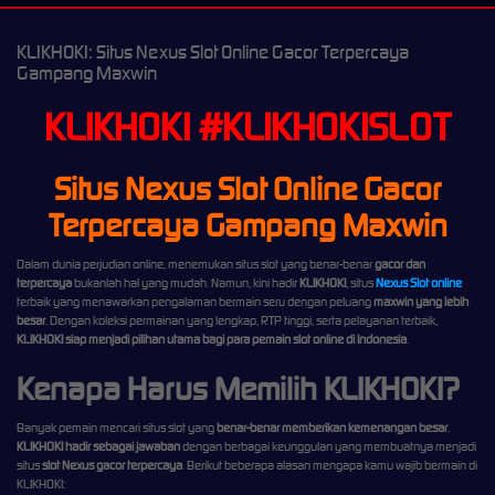
KLIKHOKI: Situs Nexus Slot Online Gacor Terpercaya
Gampang Maxwin
KLIKHOKI #KLIKHOKISLOT
Situs Nexus Slot Online Gacor
Terpercaya Gampang Maxwin
Dalam dunia perjudian online, menemukan situs slot yang benar-benar
gacor dan
terpercaya
bukanlah hal yang mudah. Namun, kini hadir
KLIKHOKI
, situs
Nexus Slot online
terbaik yang menawarkan pengalaman bermain seru dengan peluang
maxwin yang lebih
besar
. Dengan koleksi permainan yang lengkap, RTP tinggi, serta pelayanan terbaik,
KLIKHOKI siap menjadi pilihan utama bagi para pemain slot online di Indonesia
.
Kenapa Harus Memilih KLIKHOKI?
Banyak pemain mencari situs slot yang
benar-benar memberikan kemenangan besar
.
KLIKHOKI hadir sebagai jawaban
dengan berbagai keunggulan yang membuatnya menjadi
situs
slot Nexus gacor terpercaya
. Berikut beberapa alasan mengapa kamu wajib bermain di
KLIKHOKI: