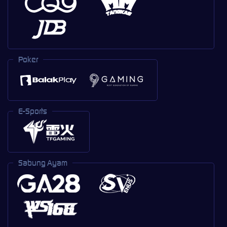
Poker
E-Sports
Sabung Ayam