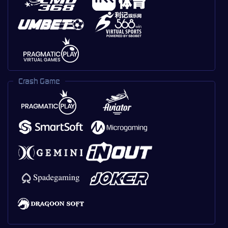
Crash Game