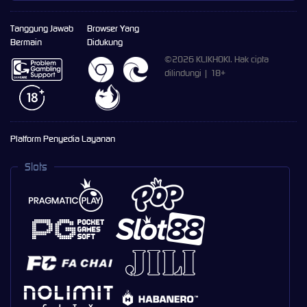
Tanggung Jawab
Browser Yang
Bermain
Didukung
©2026 KLIKHOKI. Hak cipta
dilindungi | 18+
Platform Penyedia Layanan
Slots