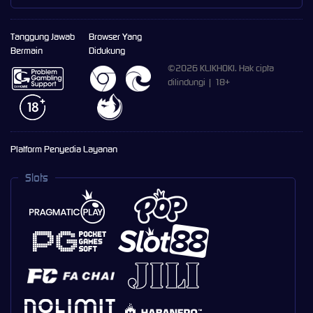
Tanggung Jawab
Browser Yang
Bermain
Didukung
©2026 KLIKHOKI. Hak cipta
dilindungi | 18+
Platform Penyedia Layanan
Slots