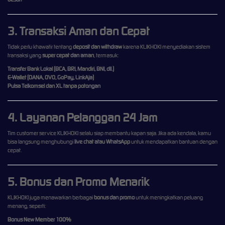
3. Transaksi Aman dan Cepat
Tidak perlu khawatir tentang
deposit dan withdraw
karena KLIKHOKI menyediakan sistem
transaksi yang
super cepat dan aman
, termasuk:
Transfer Bank Lokal (BCA, BRI, Mandiri, BNI, dll.)
E-Wallet (DANA, OVO, GoPay, LinkAja)
Pulsa Telkomsel dan XL tanpa potongan
4. Layanan Pelanggan 24 Jam
Tim customer service KLIKHOKI selalu siap membantu kapan saja. Jika ada kendala, kamu
bisa langsung menghubungi
live chat atau WhatsApp
untuk mendapatkan bantuan dengan
cepat.
5. Bonus dan Promo Menarik
KLIKHOKI juga menawarkan berbagai
bonus dan promo
untuk meningkatkan peluang
menang, seperti:
Bonus New Member 100%