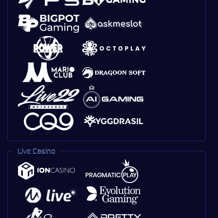
Live Casino