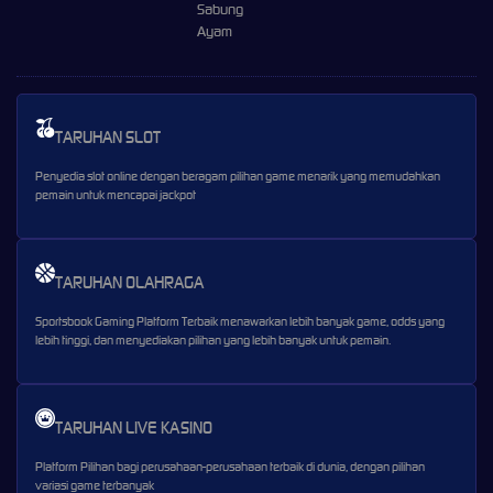
Sabung
Ayam
TARUHAN SLOT
Penyedia slot online dengan beragam pilihan game menarik yang memudahkan
pemain untuk mencapai jackpot
TARUHAN OLAHRAGA
Sportsbook Gaming Platform Terbaik menawarkan lebih banyak game, odds yang
lebih tinggi, dan menyediakan pilihan yang lebih banyak untuk pemain.
TARUHAN LIVE KASINO
Platform Pilihan bagi perusahaan-perusahaan terbaik di dunia, dengan pilihan
variasi game terbanyak