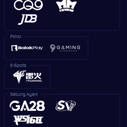
Poker
E-Sports
Sabung Ayam