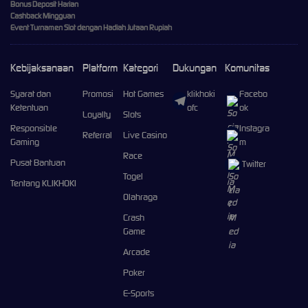
Bonus Deposit Harian
Cashback Mingguan
Event Turnamen Slot dengan Hadiah Jutaan Rupiah
Kebijaksanaan
Platform
Kategori
Dukungan
Komunitas
Syarat dan
Promosi
Hot Games
klikhoki
Facebo
Ketentuan
ofc
ok
Loyalty
Slots
Responsible
Instagra
Referral
Live Casino
Gaming
m
Race
Pusat Bantuan
Twitter
Togel
Tentang KLIKHOKI
Olahraga
Crash
Game
Arcade
Poker
E-Sports