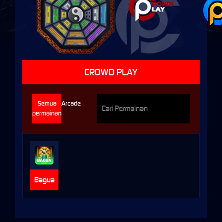
CROWD PLAY
Semua
Arcade
permainan
Bagua