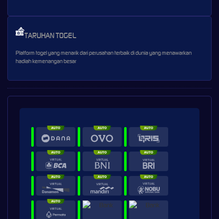
TARUHAN TOGEL
Platform togel yang menarik dari perusahan terbaik di dunia yang menawarkan
hadiah kemenangan besar