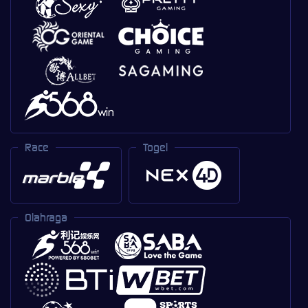
Race
Togel
Olahraga